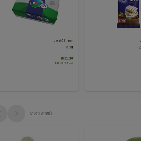
תנובה
| 200 גרם
חמאה
₪11.20
₪5.60 ל-100 גרם
למוצרים נוספים
מלפפון