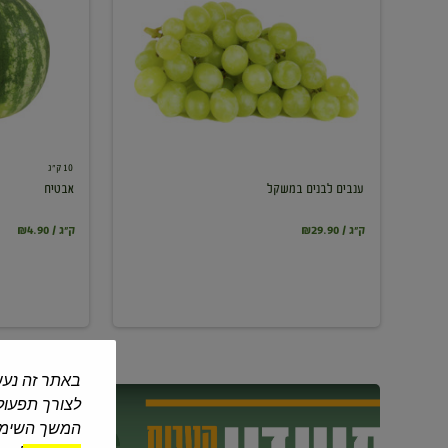
במשקל
10 ק"ג
ענבים לבנים במשקל
אבטיח
₪29.90 / ק"ג
₪4.90 / ק"ג
באתר זה נעש
לצורך תפעול 
המשך השימוש