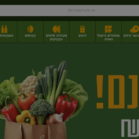
בשר ודגים
שימורים בישול
דגנים
מעדניה סלטים
קפואים
משקאות וי
ואפיה
ונקניקים
ז
פירות יבשים בתפזורת
פיצוחים, אגוזים וגרעינים
מגשי אירוח וסנדוויצ'ים
מגשי אירוח מוכנים