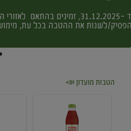
הטבות מועדון 📣
קנו
קנו
2
2
יח'
יח'
ממוצרי
יין