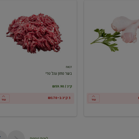
בשר
טחון
עגל
טרי
דבאח
בשר טחון עגל טרי
₪59.90 / ק"ג
3 ק"ג ב-₪170
עוד
עוד
ליינות נוספים