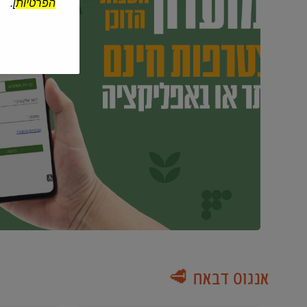
הפרטיות
].
אנגוס דבאח 🥩