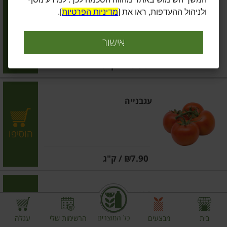
בצל יבש
ולניהול ההעדפות, ראו את [
מדיניות הפרטיות
].
הוסיפו
אישור
מחיר מחירון
₪5.90
/ ק"ג
עגבנייה
הוסיפו
מחיר מחירון
₪7.90
/ ק"ג
תפוא אדום ארוז
כל המוצרים
בית
מבצעים
הרשימות שלי
עגלה
הוסיפו