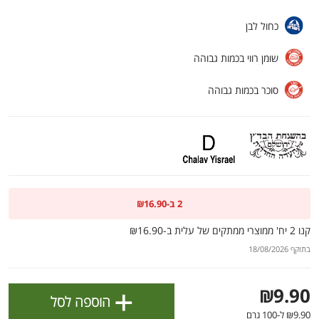
ולניהול ההעדפות, ראו את [
מדיניות הפרטיות
].
כחול לבן
אישור
שומן רווי בכמות גבוהה
סוכר בכמות גבוהה
2 ב-₪16.90
קנו 2 יח' ממוצרי ממתקים של עלית ב-₪16.90
הטבות מועדון 📣
בתוקף 18/08/2026
לכל המבצעים
+
₪9.90
מו
מו
מו
מו
מו
מו
מו
מו
מו
מו
מו
מו
מו
מו
מו
מו
מו
מו
מו
מו
הוספה לסל
כל המוצרים
בית
מבצעים
הרשימות שלי
עגלה
₪9.90 ל-100 גרם