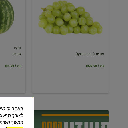
במשקל
10 ק"ג
ענבים לבנים במשקל
אבטיח
₪29.90 / ק"ג
₪4.90 / ק"ג
באתר זה נעש
לצורך תפעול 
המשך השימוש