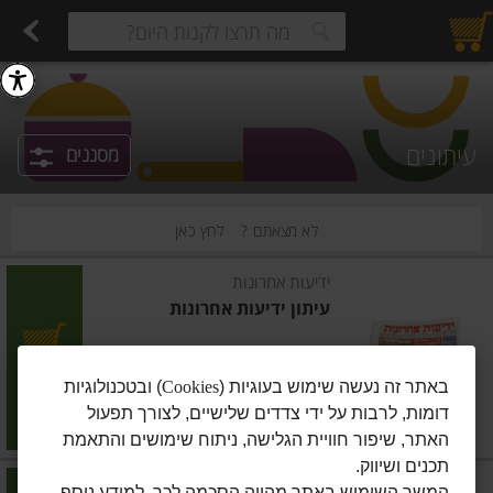
רקות
עלים ועשבי תיבול
פירות
פירות חתוכים
פירות יבשים ארוז
פירות יבשים בתפזורת
פיצוחים, אגוזים וגרעינים
מגשי אירוח מוכנים
ביצים טריות
חלב
חל
estions.
עיתונים
מסננים
לא מצאתם ?
לחץ כאן
ידיעות אחרונות
עיתון ידיעות אחרונות
הוסיפו
באתר זה נעשה שימוש בעוגיות (
Cookies
) ובטכנולוגיות
דומות, לרבות על ידי צדדים שלישיים, לצורך תפעול
מחיר מחירון
₪22.00
האתר, שיפור חוויית הגלישה, ניתוח שימושים והתאמת
תכנים ושיווק.
המשך השימוש באתר מהווה הסכמה לכך. למידע נוסף