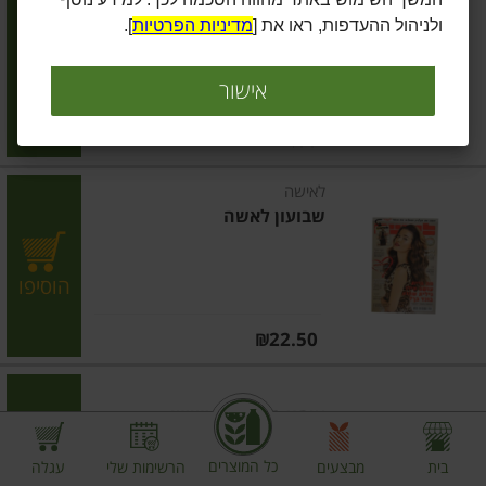
מעריב עיתון שישי
ולניהול ההעדפות, ראו את [
מדיניות הפרטיות
].
הוסיפו
אישור
מחיר מחירון
₪22.00
לאישה
שבועון לאשה
הוסיפו
מחיר מחירון
₪22.50
עיתון הארץ יום שישי
כל המוצרים
בית
מבצעים
הרשימות שלי
עגלה
הוסיפו