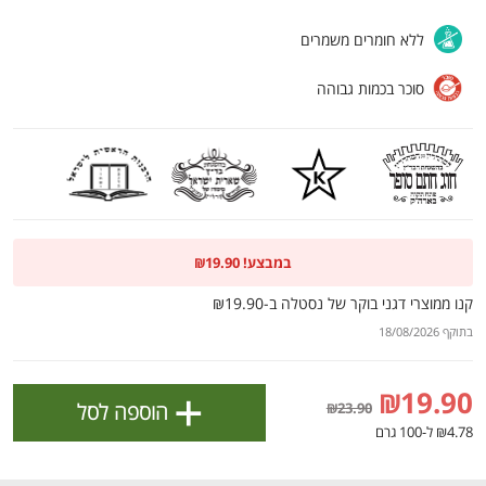
ולניהול ההעדפות, ראו את [
מדיניות הפרטיות
].
ללא חומרים משמרים
אישור
סוכר בכמות גבוהה
במבצע! ₪19.90
קנו ממוצרי דגני בוקר של נסטלה ב-₪19.90
בתוקף 18/08/2026
הטבות מועדון 📣
לכל המבצעים
+
₪19.90
הוספה לסל
₪23.90
₪4.78 ל-100 גרם
מו
מו
מו
מו
מו
מו
מו
מו
מו
מו
מו
מו
מו
מו
מו
מו
מו
מו
מו
מו
כל המוצרים
בית
מבצעים
הרשימות שלי
עגלה