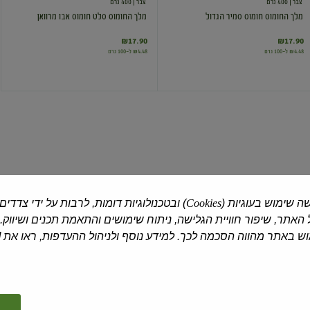
צבר
| 400 גרם
צבר
| 400 גרם
מלך החומוס חומוס סמיר הגדול
מלך החומוס סלט חומוס אבו מרוואן
₪17.90
₪17.90
₪4.48 ל-100 גרם
₪4.48 ל-100 גרם
סלט
סלט
חומוס
חומוס
עם
עם
צנוברים
טחינה
ה שימוש בעוגיות (
Cookies
) ובטכנולוגיות דומות, לרבות על ידי צדדים
אחלה
| 400 גרם
צבר
| 400 גרם
האתר, שיפור חוויית הגלישה, ניתוח שימושים והתאמת תכנים ושיווק.
סלט חומוס עם צנוברים
סלט חומוס עם טחינה
 באתר מהווה הסכמה לכך. למידע נוסף ולניהול ההעדפות, ראו את [
₪13.90
₪12.90
₪3.23 ל-100 גרם
₪3.48 ל-100 גרם