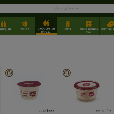
מעדניה סלטים
בשר ודגים
שימורים בישול
דגנים
קפואים
משקאות וי
ונקניקים
ואפיה
ז
פירות יבשים בתפזורת
פיצוחים, אגוזים וגרעינים
מגשי אירוח וסנדוויצ'ים
מגשי אירוח מוכנים
סלט
סלט
חומוס
חומוס
אחלה
| 750 גרם
אחלה
| 125 גרם