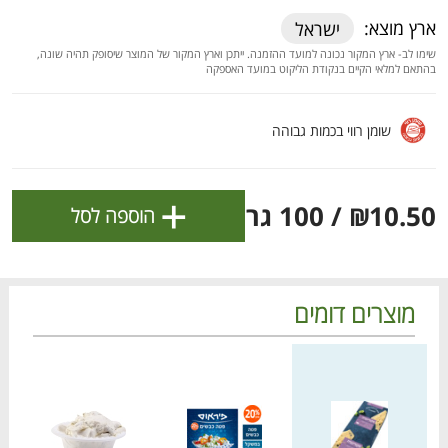
ולניהול ההעדפות, ראו את [
מדיניות הפרטיות
].
ארץ מוצא:
ישראל
שימו לב- ארץ המקור נכונה למועד ההזמנה. ייתכן וארץ המקור של המוצר שיסופק תהיה שונה,
בהתאם למלאי הקיים בנקודת הליקוט במועד האספקה
אישור
שומן רווי בכמות גבוהה
+
₪10.50
/ 100 גרם
הוספה לסל
מוצרים דומים
מחיר מחירון
מחיר מחירון
מחיר
הטבות מועדון 📣
לכל המבצעים
מו
מו
מו
מו
מו
מו
מו
מו
מו
מו
מו
מו
מו
מו
מו
מו
מו
מו
מו
מו
כל המוצרים
בית
מבצעים
הרשימות שלי
עגלה