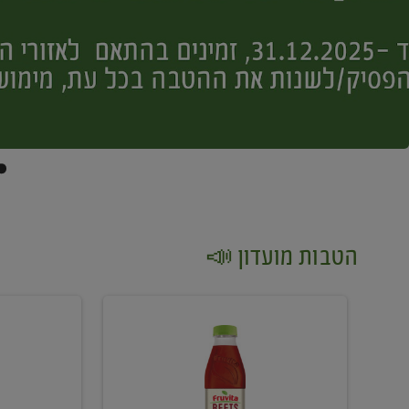
הטבות מועדון 📣
קנו
קנו
2
2
יח'
יח'
ממוצרי
יין