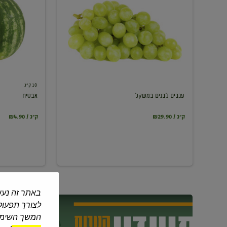
במשקל
10 ק"ג
ענבים לבנים במשקל
אבטיח
₪29.90 / ק"ג
₪4.90 / ק"ג
באתר זה נעש
לצורך תפעול 
המשך השימוש