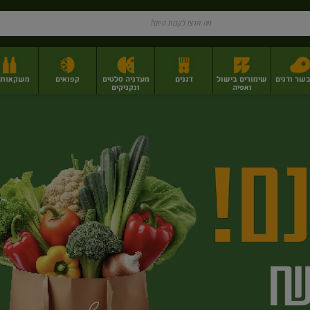
בשר ודגים
שימורים בישול
דגנים
מעדניה סלטים
קפואים
משקאות וי
ואפיה
ונקניקים
ז
פירות יבשים בתפזורת
פיצוחים, אגוזים וגרעינים
מגשי אירוח וסנדוויצ'ים
מגשי אירוח מוכנים