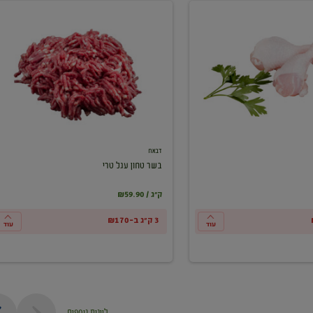
בשר
טחון
עגל
טרי
דבאח
בשר טחון עגל טרי
₪59.90 / ק"ג
3 ק"ג ב-₪170
עוד
עוד
ליינות נוספים