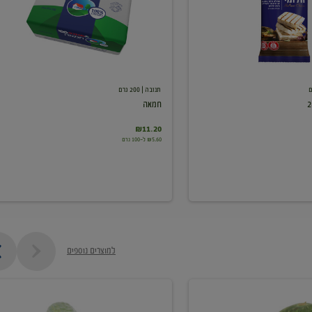
תנובה
| 200 גרם
חמאה
₪11.20
₪5.60 ל-100 גרם
למוצרים נוספים
מלפפון