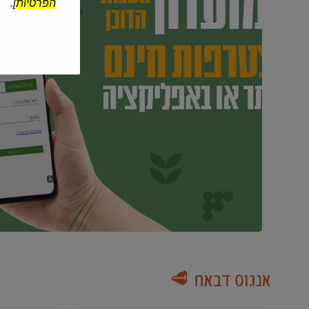
הפרטיות
].
אנגוס דבאח 🥩