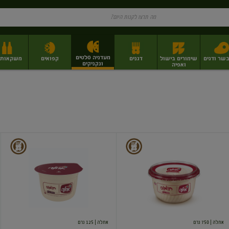
מעדניה סלטים
בשר ודגים
שימורים בישול
דגנים
קפואים
משקאות וי
ונקניקים
ואפיה
ז
פירות יבשים בתפזורת
פיצוחים, אגוזים וגרעינים
מגשי אירוח וסנדוויצ'ים
מגשי אירוח מוכנים
סלט
סלט
חומוס
חומוס
אחלה
| 750 גרם
אחלה
| 125 גרם