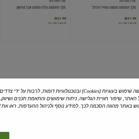
צבר
| 400 גרם
צבר
| 400 גרם
מלך החומוס חומוס סמיר הגדול
מלך החומוס סלט חומוס אבו מרוואן
₪17.90
₪17.90
₪4.48 ל-100 גרם
₪4.48 ל-100 גרם
סלט
סלט
חומוס
חומוס
עם
עם
צנוברים
טחינה
ה שימוש בעוגיות (
Cookies
) ובטכנולוגיות דומות, לרבות על ידי צדדים
אחלה
| 400 גרם
צבר
| 400 גרם
האתר, שיפור חוויית הגלישה, ניתוח שימושים והתאמת תכנים ושיווק.
סלט חומוס עם צנוברים
סלט חומוס עם טחינה
 באתר מהווה הסכמה לכך. למידע נוסף ולניהול ההעדפות, ראו את [
₪13.90
₪12.90
₪3.23 ל-100 גרם
₪3.48 ל-100 גרם