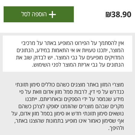
ולניהול ההעדפות, ראו את [
מדיניות הפרטיות
].
+
₪38.90
הוספה לסל
אישור
אין להסתמך על הפירוט המופיע באתר על מרכיבי
המוצר, יתכנו טעויות או אי התאמות במידע, הנתונים
המדויקים מופיעים על גבי המוצר. יש לבדוק שוב את
הנתונים על גבי אריזת המוצר לפני השימוש.
מוצרי המזון באתר מוצגים כשהם כוללים סימון תזונתי
כנדרש על פי דין, לרבות סמל מזון אדום וזאת על פי
מידע שנמסר על ידי הספקים ובאחריותם. ייתכנו
מקרים שבהם מוצרים שהוזמנו יסופקו לצרכן כשהם
הטבות מועדון 📣
לכל המבצעים
נושאים סימון תזונתי חדש או סימון בסמל מזון אדום, על
אף שסימון כאמור אינו מופיע בתמונות שהוצגו באתר,
מו
מו
מו
מו
מו
מו
מו
מו
מו
מו
מו
מו
מו
מו
מו
מו
מו
מו
מו
מו
ולהיפך.
כל המוצרים
בית
מבצעים
הרשימות שלי
עגלה