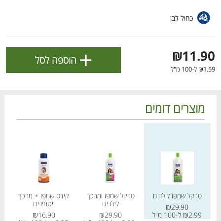
ולניהול ההעדפות, ראו את [
מדיניות הפרטיות
].
כחול לבן
אישור
+
₪11.90
הוספה לסל
₪1.59 ל-100 מ"ל
מוצרים דומים
מחיר מחירון
מחיר מחירון
מחיר
הטבות מועדון 📣
לכל המבצעים
סרקל שמפו לילדים
סרקל שמפו ומרכך
קידס שמפו + מרכך
קי
לילדים
ויטמינים
מו
מו
מו
מו
מו
מו
מו
מו
מו
מו
מו
מו
מו
מו
מו
מו
מו
מו
מו
מו
₪29.90
כל המוצרים
בית
מבצעים
הרשימות שלי
עגלה
₪2.99 ל-100 מ"ל
₪29.90
₪16.90
25