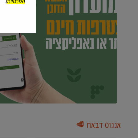
הפרטיות
].
אנגוס דבאח 🥩