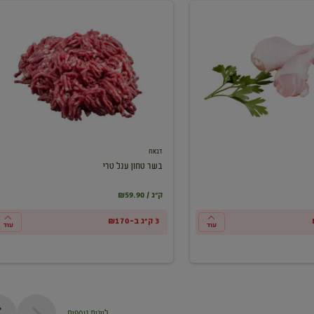
בשר
טחון
עגל
טרי
דבאח
בשר טחון עגל טרי
₪59.90 / ק"ג
3 ק"ג ב-₪170
עוד
עוד
ליינות נוספים