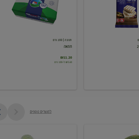
תנובה
| 200 גרם
חמאה
₪11.20
₪5.60 ל-100 גרם
למוצרים נוספים
מלפפון