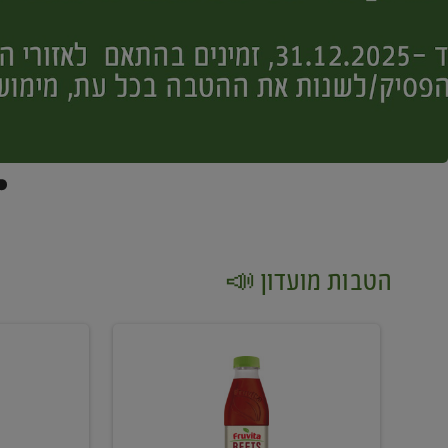
הטבות מועדון 📣
קנו
קנו
2
2
יח'
יח'
ממוצרי
יין