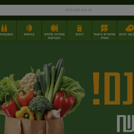
בשר ודגים
שימורים בישול
דגנים
מעדניה סלטים
קפואים
משקאות וי
ואפיה
ונקניקים
ז
פירות יבשים בתפזורת
פיצוחים, אגוזים וגרעינים
מגשי אירוח וסנדוויצ'ים
מגשי אירוח מוכנים