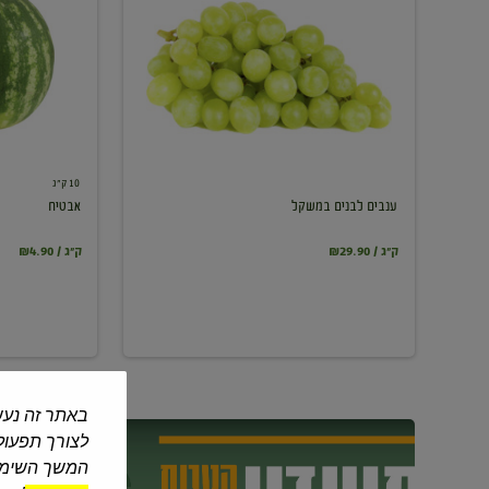
במשקל
10 ק"ג
ענבים לבנים במשקל
אבטיח
₪29.90 / ק"ג
₪4.90 / ק"ג
באתר זה נעש
לצורך תפעול 
המשך השימוש