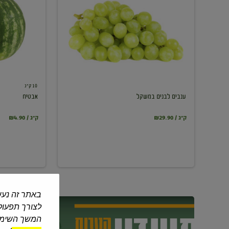
במשקל
10 ק"ג
ענבים לבנים במשקל
אבטיח
₪29.90 / ק"ג
₪4.90 / ק"ג
באתר זה נעש
לצורך תפעול 
המשך השימוש