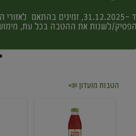
הטבות מועדון 📣
קנו
קנו
2
2
יח'
יח'
ממוצרי
יין