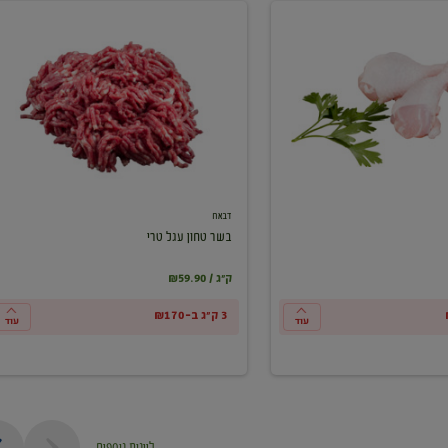
בשר
טחון
עגל
טרי
דבאח
בשר טחון עגל טרי
₪59.90 / ק"ג
3 ק"ג ב-₪170
עוד
עוד
ליינות נוספים