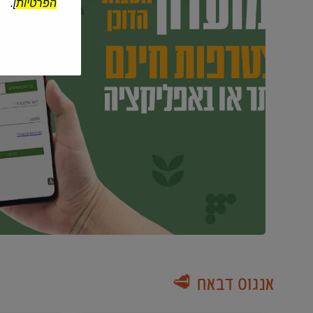
הפרטיות
].
אנגוס דבאח 🥩