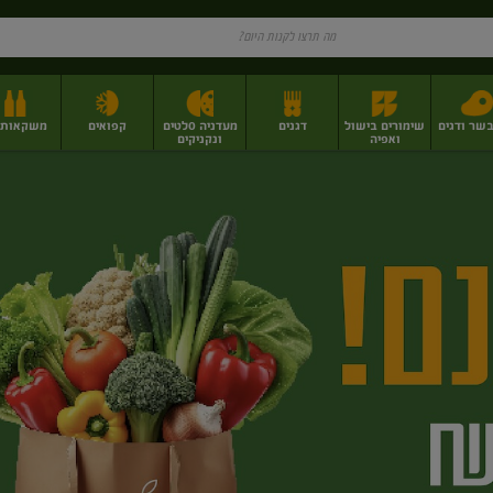
בשר ודגים
שימורים בישול
דגנים
מעדניה סלטים
קפואים
משקאות וי
ואפיה
ונקניקים
ז
פירות יבשים בתפזורת
פיצוחים, אגוזים וגרעינים
מגשי אירוח וסנדוויצ'ים
מגשי אירוח מוכנים