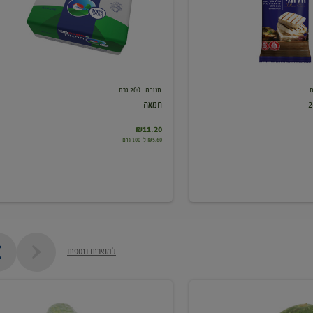
תנובה
| 200 גרם
חמאה
₪11.20
₪5.60 ל-100 גרם
למוצרים נוספים
מלפפון