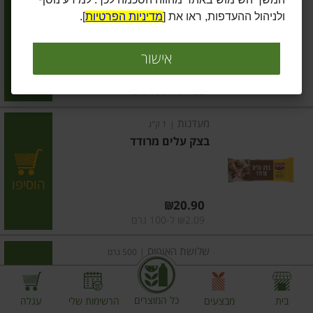
בצק פילאס תורכי
ולניהול ההעדפות, ראו את [
מדיניות הפרטיות
].
הוסיפו
אישור
מחיר מחירון
₪25.90
₪4.32 ל-100 גרם
מעדנות
|
1 ק"ג
בצק עלים מרודד
הוסיפו
מחיר מחירון
₪20.90
₪2.09 ל-100 גרם
שלושת האופים
|
500 גרם
בצק פילו
כל המוצרים
בית
מבצעים
הרשימות שלי
עגלה
הוסיפו