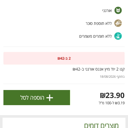
ולניהול ההעדפות, ראו את [
מדיניות הפרטיות
].
אורגני
אישור
ללא תוספת סוכר
ללא חומרים משמרים
2 ב-₪42
קנו 2 יח' מיץ אננס אורגני ב-₪42
בתוקף 18/08/2026
+
₪23.90
הוספה לסל
הטבות מועדון 📣
לכל המבצעים
₪3.19 ל-100 מ"ל
מו
מו
מו
מו
מו
מו
מו
מו
מו
מו
מו
מו
מו
מו
מו
מו
מו
מו
מו
מו
כל המוצרים
בית
מבצעים
הרשימות שלי
עגלה
מוצרים דומים