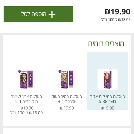
ולניהול ההעדפות, ראו את [
מדיניות הפרטיות
].
+
₪19.90
הוספה לסל
₪18.09 ל-100 מ"ל
אישור
מוצרים דומים
מחיר מחירון
מחיר מחירון
מחיר
פאלטה סמי קיט אדום
פאלטה בהיר מאוד
פאלטה צבע לשיער
פ
בוער 6-88
אפרפר 9-1
חום בהיר 5-1
הטבות מועדון 📣
לכל המבצעים
₪19.90
₪19.90
₪19.90
₪18.09 ל-100 מ"ל
מו
מו
מו
מו
מו
מו
מו
מו
מו
מו
מו
מו
מו
מו
מו
מו
מו
מו
מו
מו
כל המוצרים
בית
מבצעים
הרשימות שלי
עגלה