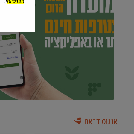
הפרטיות
].
אנגוס דבאח 🥩