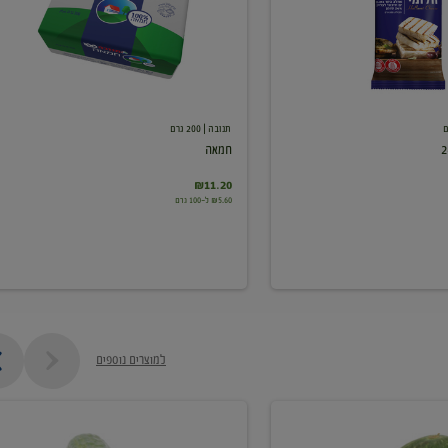
תנובה
| 200 גרם
חמאה
₪11.20
₪5.60 ל-100 גרם
למוצרים נוספים
מלפפון