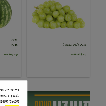
במשקל
10 ק"ג
ענבים לבנים במשקל
אבטיח
₪29.90 / ק"ג
₪4.90 / ק"ג
באתר זה נעש
לצורך תפעול 
המשך השימוש