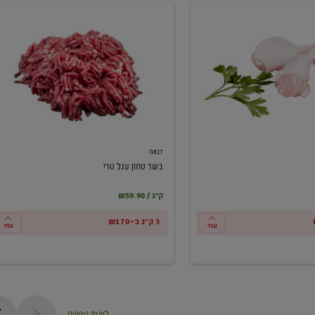
בשר
טחון
עגל
טרי
דבאח
בשר טחון עגל טרי
₪59.90 / ק"ג
3 ק"ג ב-₪170
עוד
עוד
ליינות נוספים