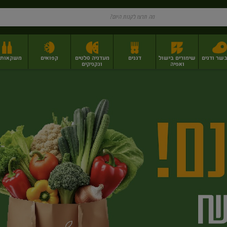
בשר ודגים
שימורים בישול
דגנים
מעדניה סלטים
קפואים
משקאות וי
ואפיה
ונקניקים
ז
פירות יבשים בתפזורת
פיצוחים, אגוזים וגרעינים
מגשי אירוח וסנדוויצ'ים
מגשי אירוח מוכנים