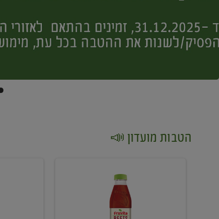
הטבות מועדון 📣
קנו
קנו
2
2
יח'
יח'
ממוצרי
יין