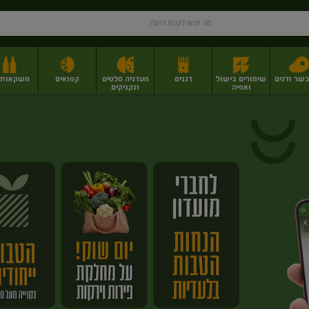
בשר ודגים
שימורים בישול
דגנים
מעדניה סלטים
קפואים
משקאות וי
ואפיה
ונקניקים
ז
פירות יבשים בתפזורת
פיצוחים, אגוזים וגרעינים
מגשי אירוח וסנדוויצ'ים
מגשי אירוח מוכנים