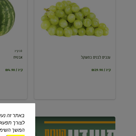
במשקל
10 ק"ג
ענבים לבנים במשקל
אבטיח
₪29.90 / ק"ג
₪4.90 / ק"ג
באתר זה נעש
לצורך תפעול 
המשך השימוש