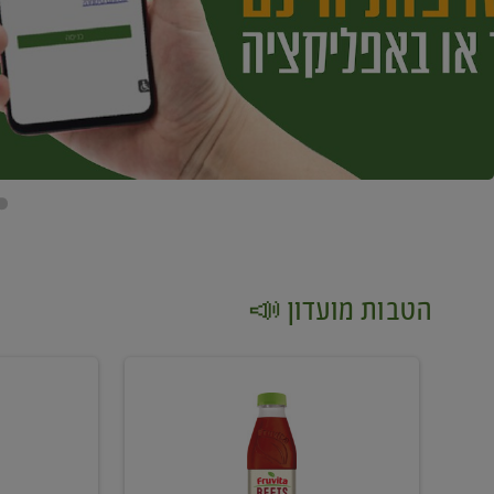
הטבות מועדון 📣
קנו
קנו
2
2
יח'
יח'
ממוצרי
יין