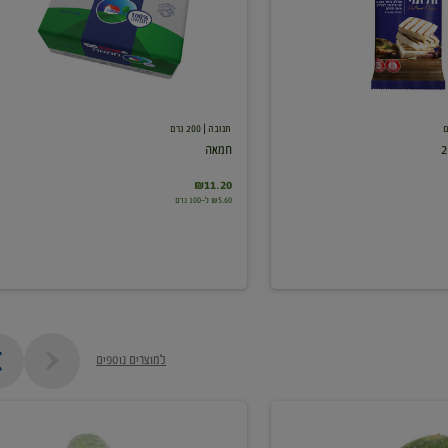
תנובה
| 200 גרם
חמאה
₪11.20
₪5.60 ל-100 גרם
למוצרים נוספים
מלפפון