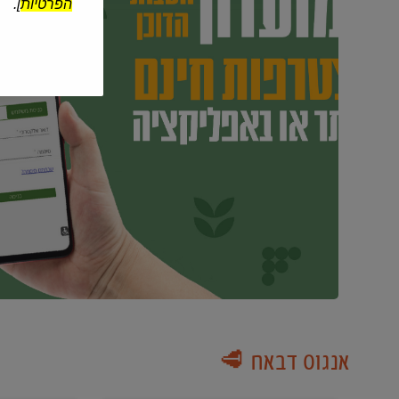
הפרטיות
].
אנגוס דבאח 🥩