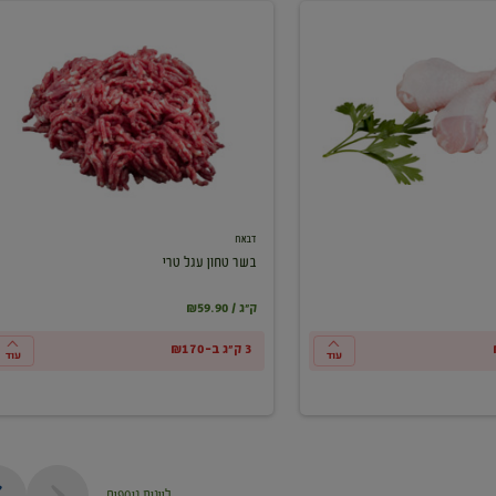
בשר
טחון
עגל
טרי
דבאח
בשר טחון עגל טרי
₪59.90 / ק"ג
3 ק"ג ב-₪170
עוד
עוד
ליינות נוספים