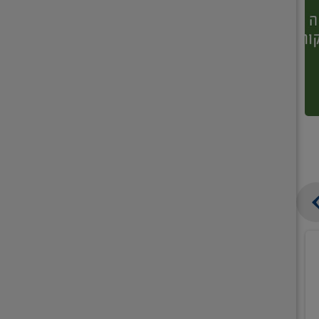
קנו
קנו
ממוצרי
2
תחליב
יח'
רחצה
חמישיה