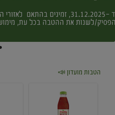
הטבות מועדון 📣
קנו
קנו
2
2
יח'
יח'
ממוצרי
יין