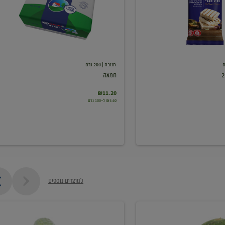
תנובה
| 200 גרם
חמאה
₪11.20
₪5.60 ל-100 גרם
למוצרים נוספים
מלפפון