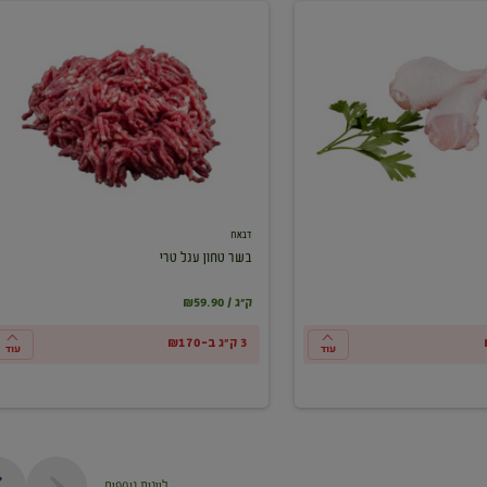
בשר
טחון
עגל
טרי
דבאח
בשר טחון עגל טרי
₪59.90 / ק"ג
3 ק"ג ב-₪170
עוד
עוד
ליינות נוספים