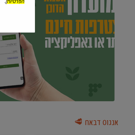
הפרטיות
].
אנגוס דבאח 🥩