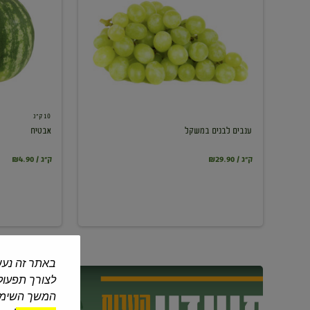
במשקל
10 ק"ג
ענבים לבנים במשקל
אבטיח
₪29.90 / ק"ג
₪4.90 / ק"ג
באתר זה נעש
לצורך תפעול 
המשך השימוש