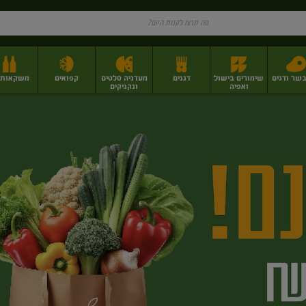
בשר ודגים
שימורים בישול
דגנים
מעדניה סלטים
קפואים
משקאות וי
ואפיה
ונקניקים
ז
פירות יבשים בתפזורת
פיצוחים, אגוזים וגרעינים
מגשי אירוח וסנדוויצ'ים
מגשי אירוח מוכנים