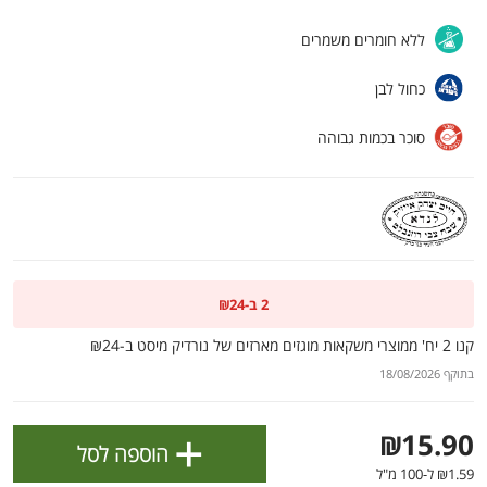
ולניהול ההעדפות, ראו את [
מדיניות הפרטיות
].
ללא חומרים משמרים
אישור
כחול לבן
סוכר בכמות גבוהה
2 ב-₪24
קנו 2 יח' ממוצרי משקאות מוגזים מארזים של נורדיק מיסט ב-₪24
בתוקף 18/08/2026
הטבות מועדון 📣
לכל המבצעים
+
₪15.90
הוספה לסל
מו
מו
מו
מו
מו
מו
מו
מו
מו
מו
מו
מו
מו
מו
מו
מו
מו
מו
מו
מו
כל המוצרים
בית
מבצעים
הרשימות שלי
עגלה
₪1.59 ל-100 מ"ל