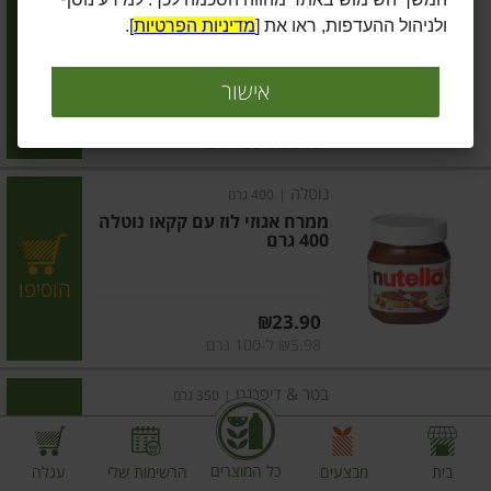
קרם מובחר למריחה
ולניהול ההעדפות, ראו את [
מדיניות הפרטיות
].
הוסיפו
אישור
מחיר מחירון
₪14.90
₪2.98 ל-100 גרם
נוטלה
|
400 גרם
ממרח אגוזי לוז עם קקאו נוטלה
400 גרם
הוסיפו
מחיר מחירון
₪23.90
₪5.98 ל-100 גרם
בטר & דיפרנט
|
350 גרם
חמאת בוטנים טבעית
כל המוצרים
בית
מבצעים
הרשימות שלי
עגלה
הוסיפו