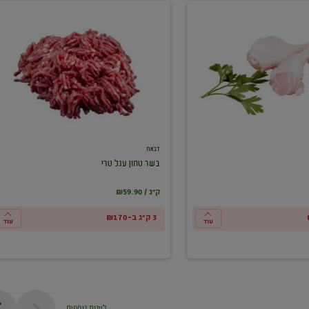
בשר
טחון
עגל
טרי
דבאח
בשר טחון עגל טרי
₪59.90 / ק"ג
3 ק"ג ב-₪170
עוד
עוד
ליינות נוספים