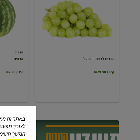
במשקל
10 ק"ג
ענבים לבנים במשקל
אבטיח
₪29.90 / ק"ג
₪4.90 / ק"ג
באתר זה נעש
לצורך תפעול 
המשך השימוש