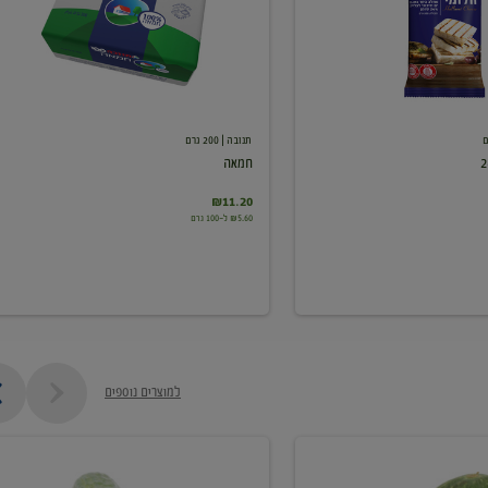
תנובה
| 200 גרם
חמאה
₪11.20
₪5.60 ל-100 גרם
למוצרים נוספים
מלפפון