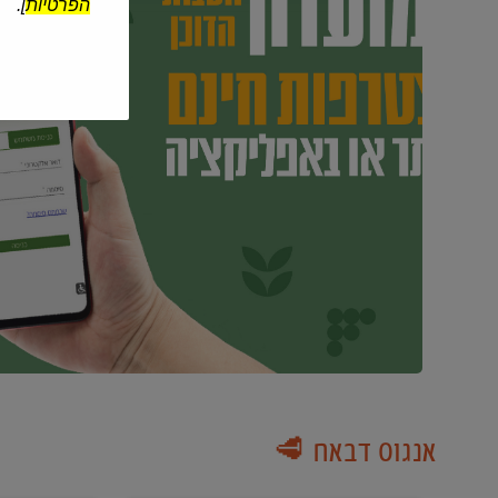
הפרטיות
].
אנגוס דבאח 🥩