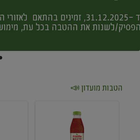
הטבות מועדון 📣
קנו
קנו
2
2
יח'
יח'
ממוצרי
יין