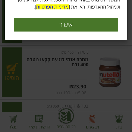
קרם מובחר למריחה
ולניהול ההעדפות, ראו את [
מדיניות הפרטיות
].
הוסיפו
אישור
מחיר מחירון
₪14.90
₪2.98 ל-100 גרם
נוטלה
|
400 גרם
ממרח אגוזי לוז עם קקאו נוטלה
400 גרם
הוסיפו
מחיר מחירון
₪23.90
₪5.98 ל-100 גרם
בטר & דיפרנט
|
350 גרם
חמאת בוטנים טבעית
כל המוצרים
בית
מבצעים
הרשימות שלי
עגלה
הוסיפו