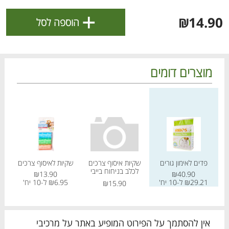
+
ולניהול ההעדפות, ראו את [
מדיניות הפרטיות
].
₪14.90
הוספה לסל
אישור
מוצרים דומים
מחיר מחירון
מחיר מחירון
מחיר
פדים לאימון גורים
שקיות איסוף צרכים
שקיות לאיסוף צרכים
לכלב בניחוח בייבי
₪13.90
₪40.90
פאודר
הטבות מועדון 📣
₪29.21 ל-10 יח'
₪6.95 ל-10 יח'
לכל המבצעים
₪15.90
מו
מו
מו
מו
מו
מו
מו
מו
מו
מו
מו
מו
מו
מו
מו
מו
מו
מו
מו
מו
כל המוצרים
בית
מבצעים
הרשימות שלי
עגלה
אין להסתמך על הפירוט המופיע באתר על מרכיבי