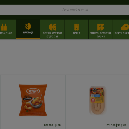
קפואים
בשר ודגים
שימורים בישול
דגנים
מעדניה סלטים
משקאות וי
ואפיה
ונקניקים
ז
פירות יבשים בתפזורת
פיצוחים, אגוזים וגרעינים
מגשי אירוח וסנדוויצ'ים
מגשי אירוח מוכנים
קישקע
ביסבול
כדורי
תפוח
אדמה
בציפוי
פריך
טיבון ויל
| 500 גרם
תפוגן
| 700 גרם