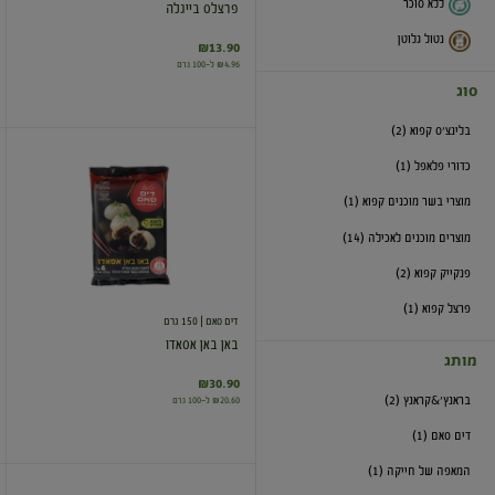
ללא סוכר
פרצלס בייגלה
נטול גלוטן
₪13.90
₪4.96 ל-100 גרם
סוג
בלינצ'ס קפוא (2)
באן
כדורי פלאפל (1)
באן
אסאדו
מוצרי בשר מוכנים קפוא (1)
מוצרים מוכנים לאכילה (14)
פנקייק קפוא (2)
פרצל קפוא (1)
דים סאם
| 150 גרם
באן באן אסאדו
מותג
₪30.90
בראנץ'&קראנץ (2)
₪20.60 ל-100 גרם
דים סאם (1)
המאפה של חייקה (1)
קובה