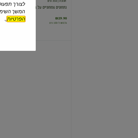
תנובה
| 350 גרם
לצורך תפעול 
נתחונים צמחוניים על בסיס חלבון סויה ב...
המשך השימוש
הפרטיות
].
₪29.90
₪8.54 ל-100 גרם
ירוק
גלילי
להקפצה
עם
ירקות
תנובה
| 550 גרם
ירוק גלילי להקפצה עם ירקות
₪29.90
₪5.44 ל-100 גרם