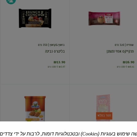
אפוי
גבינה
ומצונן
שמרית
| 320 גרם
בראנץ'&קראנץ
| 350 גרם
פנקייקס אפוי ומצונן
בלינצ'ס גבינה
₪13.90
₪26.90
₪8.41 ל-100 גרם
₪3.97 ל-100 גרם
בלינצ'ס
קובה
במילוי
במילוי
בשר
בשר
חסר במלאי
ה שימוש בעוגיות (
Cookies
) ובטכנולוגיות דומות, לרבות על ידי צדדים