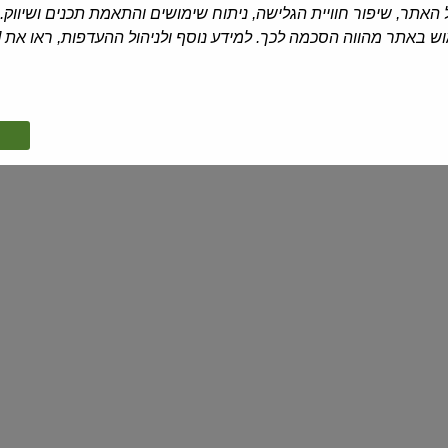
מאמא מרי
| 400 גרם
שלושת האופים
| 600 גרם
האתר, שיפור חוויית הגלישה, ניתוח שימושים והתאמת תכנים ושיווק.
בלינצ'ס במילוי בשר
קובה במילוי בשר
 באתר מהווה הסכמה לכך. למידע נוסף ולניהול ההעדפות, ראו את [
₪17.70
₪23.90
₪5.98 ל-100 גרם
₪2.95 ל-100 גרם
בלינצ'ס
מאפה
עם
אמפנדס
תפוח
במילוי
אדמה
עוף
ופטריות
מאמא מרי
| 400 גרם
המאפה של חייקה
| 6 יח'
בלינצ'ס עם תפוח אדמה ופטריות
מאפה אמפנדס במילוי עוף
₪22.90
₪34.90
₪5.73 ל-100 גרם