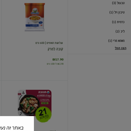
טבעול (3)
למרק
טיבון ויל (1)
כרמית (1)
ליב (2)
מאמא מרי (1)
שלושת האופים
| 600 גרם
הצג הכל
קובה למרק
₪17.90
₪2.98 ל-100 גרם
נתחונים
צמחוניים
על
בסיס
חלבון
סויה
בטעם
עוף
באתר זה נעש