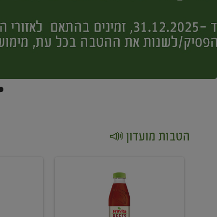
הטבות מועדון 📣
קנו
קנו
2
2
יח'
יח'
ממוצרי
יין