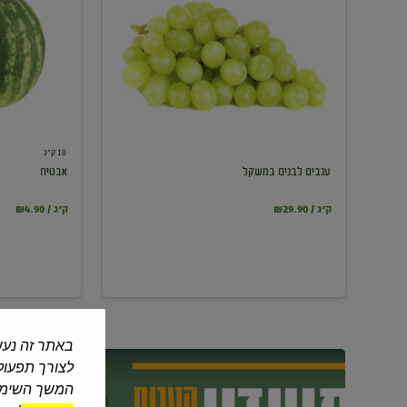
במשקל
10 ק"ג
ענבים לבנים במשקל
אבטיח
₪29.90 / ק"ג
₪4.90 / ק"ג
באתר זה נעש
לצורך תפעול 
המשך השימוש