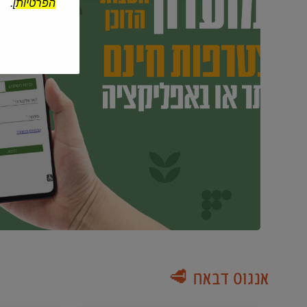
הפרטיות
].
אנגוס דבאח 🥩