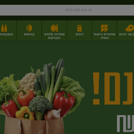
בשר ודגים
שימורים בישול
דגנים
מעדניה סלטים
קפואים
משקאות וי
ואפיה
ונקניקים
ז
פירות יבשים בתפזורת
פיצוחים, אגוזים וגרעינים
מגשי אירוח וסנדוויצ'ים
מגשי אירוח מוכנים