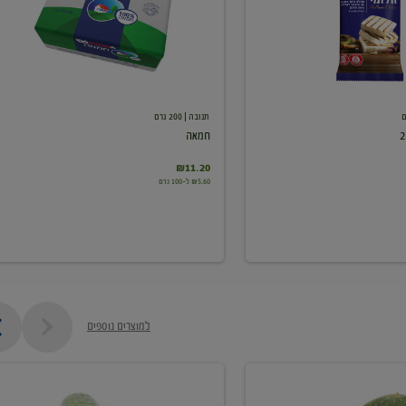
תנובה
| 200 גרם
חמאה
₪11.20
₪5.60 ל-100 גרם
למוצרים נוספים
מלפפון