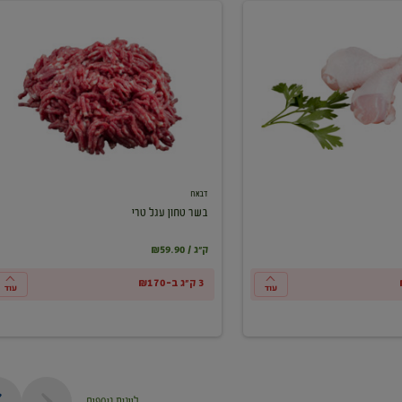
בשר
טחון
עגל
טרי
דבאח
בשר טחון עגל טרי
₪59.90 / ק"ג
3 ק"ג ב-₪170
עוד
עוד
ליינות נוספים