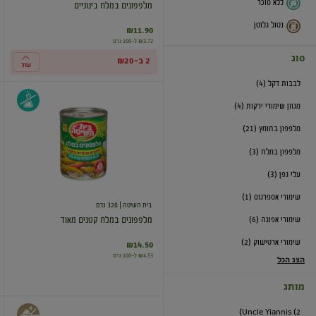
ללא סוכר
מלפפונים במלח בינוניים
נטול גלוטן
₪11.90
₪3.72 ל-100 גרם
סוג
2 ב-₪20
עוד
לבבות דקל (4)
מלפפונים
מגוון שימורי ירקות (4)
במלח
קטנים
מלפפון בחומץ (21)
מאוד
מלפפון במלח (3)
עלי גפן (3)
שימורי אספרגוס (1)
בית השיטה
| 320 גרם
שימורי אפונה (6)
מלפפונים במלח קטנים מאוד
שימורי ארטישוק (2)
₪14.50
₪4.53 ל-100 גרם
הצג הכל
מותג
Uncle Yiannis (2)
גרעיני