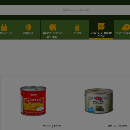
שימורים בישול
בשר ודגים
דגנים
מעדניה סלטים
קפואים
משקאות וי
ואפיה
ונקניקים
ז
פירות יבשים בתפזורת
פיצוחים, אגוזים וגרעינים
מגשי אירוח וסנדוויצ'ים
מגשי אירוח מוכנים
עלי
גרעיני
גפן
תירס
ממולאים
מתוק
באורז
וילי פוד
| 360 גרם
וילי פוד
| 285 גרם