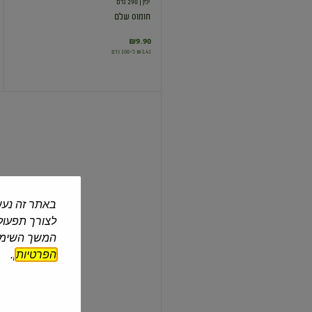
יכין
| 290 גרם
חומוס שלם
₪9.90
₪3.41 ל-100 גרם
גרעיני
תירס
מתוק
באתר זה נעש
יכין
| 335 גרם
לצורך תפעול 
גרעיני תירס מתוק
המשך השימוש
הפרטיות
].
₪9.90
₪2.96 ל-100 גרם