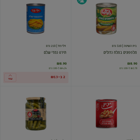
במלח
גמדי
גדולים
שלם
בית השיטה
| 320 גרם
וילי פוד
| 210 גרם
מלפפונים במלח גדולים
תירס גמדי שלם
₪8.90
₪8.90
₪2.78 ל-100 גרם
₪4.24 ל-100 גרם
2 ב-₪13
עוד
שעועית
מלפפונים
לבנה
קורנישונים
ברוטב
בחומץ
עגבניות
בסגנון
ישראלי