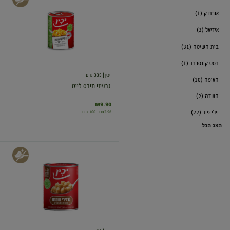
תירס
אורבנק (1)
לייט
אידיאל (3)
בית השיטה (31)
בסט קונסרבד (1)
יכין
| 335 גרם
האופה (10)
גרעיני תירס לייט
השדה (2)
₪9.90
₪2.96 ל-100 גרם
וילי פוד (22)
הצג הכל
חומוס
שלם