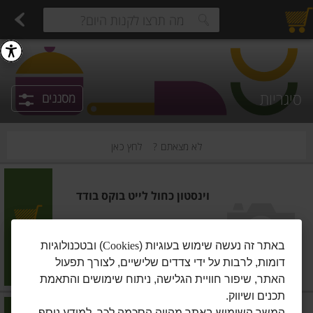
רקות
עלים ועשבי תיבול
פירות
פירות חתוכים
פירות יבשים ארוז
פירות יבשים בתפזורת
פיצוחים, אגוזים וגרעינים
מגשי אירוח מוכנים
ביצים טריות
חלב
חל
estions.
סיגריות
מסננים
לא מצאתם ?
לחץ כאן
וינסטון כחול לייט בוקס בודד
הוסיפו
באתר זה נעשה שימוש בעוגיות (
Cookies
) ובטכנולוגיות
דומות, לרבות על ידי צדדים שלישיים, לצורך תפעול
מחיר מחירון
₪43.00
האתר, שיפור חוויית הגלישה, ניתוח שימושים והתאמת
תכנים ושיווק.
מרלבורו
|
1 יח'
המשך השימוש באתר מהווה הסכמה לכך. למידע נוסף