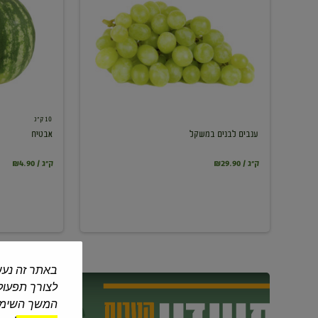
במשקל
10 ק"ג
ענבים לבנים במשקל
אבטיח
₪29.90 / ק"ג
₪4.90 / ק"ג
באתר זה נעש
לצורך תפעול 
המשך השימוש