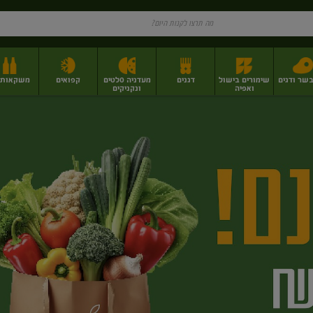
בשר ודגים
שימורים בישול
דגנים
מעדניה סלטים
קפואים
משקאות וי
ואפיה
ונקניקים
ז
פירות יבשים בתפזורת
פיצוחים, אגוזים וגרעינים
מגשי אירוח וסנדוויצ'ים
מגשי אירוח מוכנים