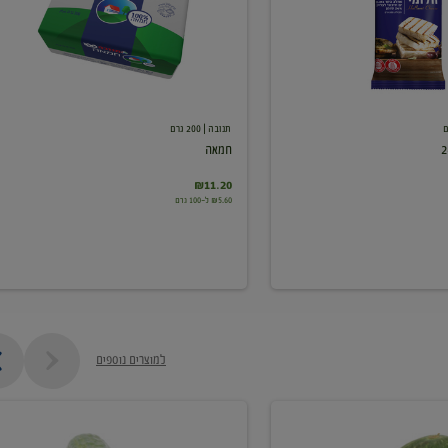
תנובה
| 200 גרם
חמאה
₪11.20
₪5.60 ל-100 גרם
למוצרים נוספים
מלפפון