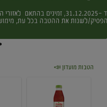
הטבות מועדון 📣
קנו
קנו
2
2
יח'
יח'
ממוצרי
יין