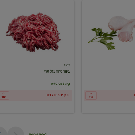
בשר
טחון
עגל
טרי
דבאח
בשר טחון עגל טרי
₪59.90 / ק"ג
3 ק"ג ב-₪170
עוד
עוד
ליינות נוספים