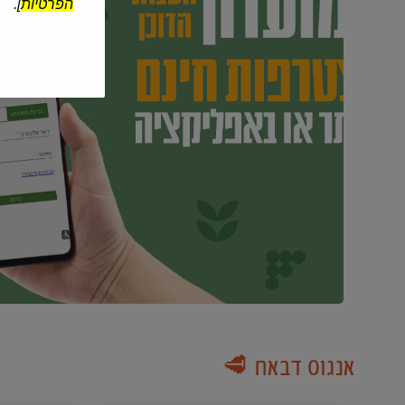
הפרטיות
].
אנגוס דבאח 🥩