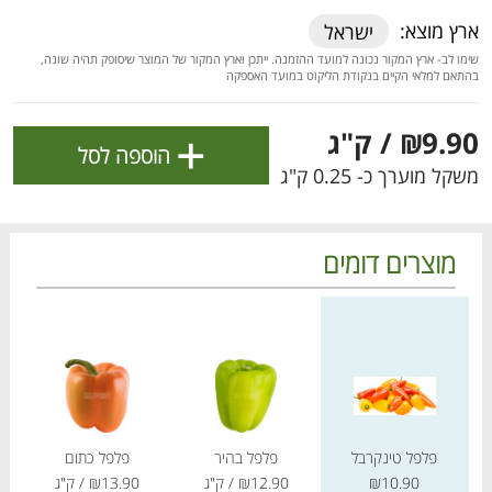
ולניהול ההעדפות, ראו את [
מדיניות הפרטיות
].
ארץ מוצא:
ישראל
שימו לב- ארץ המקור נכונה למועד ההזמנה. ייתכן וארץ המקור של המוצר שיסופק תהיה שונה,
בהתאם למלאי הקיים בנקודת הליקוט במועד האספקה
אישור
+
₪9.90
/ ק"ג
הוספה לסל
משקל מוערך כ- 0.25 ק"ג
מוצרים דומים
מחיר מחירון
מחיר מחירון
מחיר
הטבות מועדון 📣
לכל המבצעים
פלפל טינקרבל
פלפל בהיר
פלפל כתום
מו
מו
מו
מו
מו
מו
מו
מו
מו
מו
מו
מו
מו
מו
מו
מו
מו
מו
מו
מו
כל המוצרים
בית
מבצעים
הרשימות שלי
עגלה
₪10.90
₪12.90
/ ק"ג
₪13.90
/ ק"ג