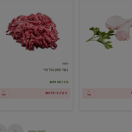
בשר
טחון
עגל
טרי
דבאח
בשר טחון עגל טרי
₪59.90 / ק"ג
3 ק"ג ב-₪170
עוד
עוד
ליינות נוספים