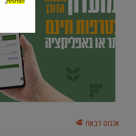
הפרטיות
].
אנגוס דבאח 🥩