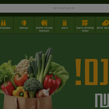
בשר ודגים
שימורים בישול
דגנים
מעדניה סלטים
קפואים
משקאות וי
ואפיה
ונקניקים
ז
פירות יבשים בתפזורת
פיצוחים, אגוזים וגרעינים
מגשי אירוח וסנדוויצ'ים
מגשי אירוח מוכנים