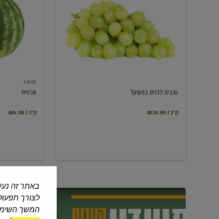
במשקל
10 ק"ג
ענבים לבנים במשקל
אבטיח
₪29.90 / ק"ג
₪4.90 / ק"ג
באתר זה נעש
לצורך תפעול 
המשך השימוש