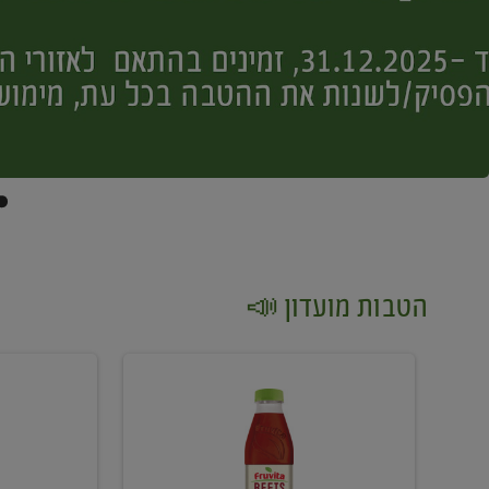
הטבות מועדון 📣
קנו
קנו
2
2
יח'
יח'
ממוצרי
יין