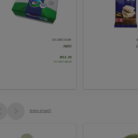
תנובה
| 200 גרם
חמאה
₪11.20
₪5.60 ל-100 גרם
למוצרים נוספים
מלפפון