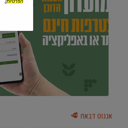
הפרטיות
].
אנגוס דבאח 🥩