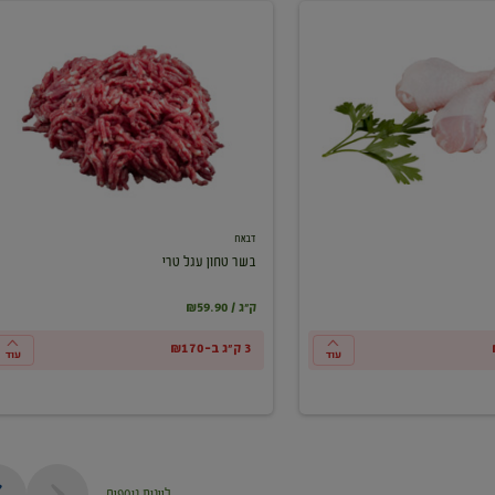
בשר
טחון
עגל
טרי
דבאח
בשר טחון עגל טרי
₪59.90 / ק"ג
3 ק"ג ב-₪170
עוד
עוד
ליינות נוספים