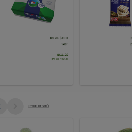
תנובה
| 200 גרם
חמאה
₪11.20
₪5.60 ל-100 גרם
למוצרים נוספים
מלפפון