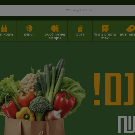
בשר ודגים
שימורים בישול
דגנים
מעדניה סלטים
קפואים
משקאות וי
ואפיה
ונקניקים
ז
פירות יבשים בתפזורת
פיצוחים, אגוזים וגרעינים
מגשי אירוח וסנדוויצ'ים
מגשי אירוח מוכנים