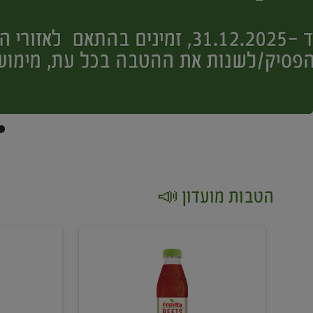
הטבות מועדון 📣
קנו
קנו
2
2
יח'
יח'
ממוצרי
יין