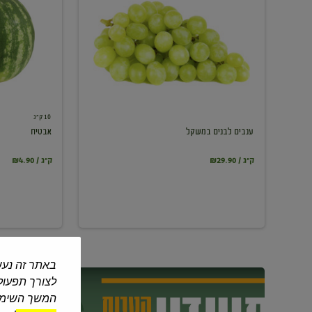
במשקל
10 ק"ג
ענבים לבנים במשקל
אבטיח
₪29.90 / ק"ג
₪4.90 / ק"ג
באתר זה נעש
לצורך תפעול 
המשך השימוש