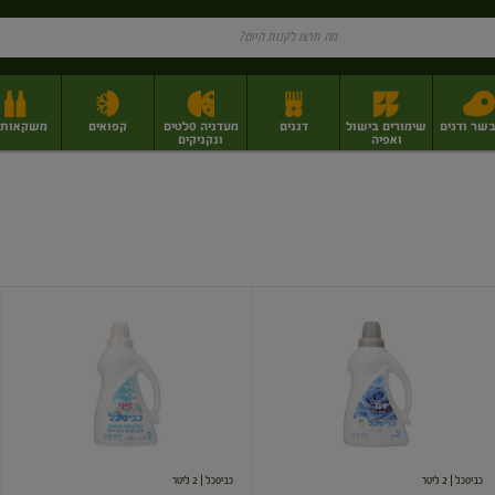
בשר ודגים
שימורים בישול
דגנים
מעדניה סלטים
קפואים
משקאות וי
ואפיה
ונקניקים
ז
פירות יבשים בתפזורת
פיצוחים, אגוזים וגרעינים
מגשי אירוח וסנדוויצ'ים
מגשי אירוח מוכנים
כביסכל
כביסכל
בניחוח
בניחוח
רוז
בייבי
מעשר
בפרוביוטיקה
כביסכל
| 2 ליטר
כביסכל
| 2 ליטר