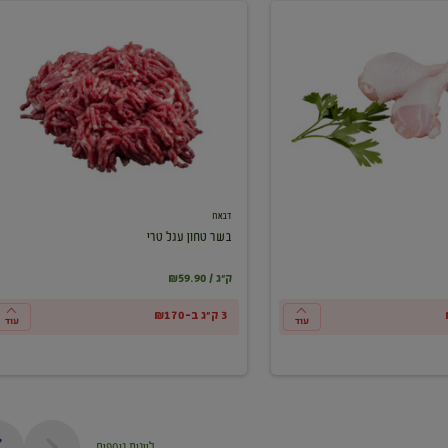
בשר
טחון
עגל
טרי
דבאח
בשר טחון עגל טרי
₪59.90 / ק"ג
3 ק"ג ב-₪170
עוד
עוד
ליינות נוספים