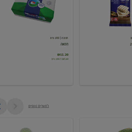
תנובה
| 200 גרם
חמאה
₪11.20
₪5.60 ל-100 גרם
למוצרים נוספים
מלפפון