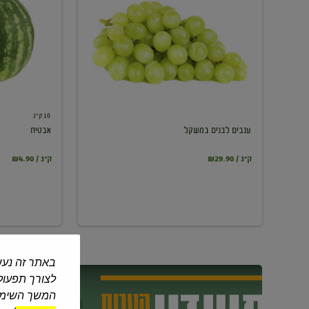
במשקל
10 ק"ג
ענבים לבנים במשקל
אבטיח
₪29.90 / ק"ג
₪4.90 / ק"ג
באתר זה נעש
לצורך תפעול 
המשך השימוש