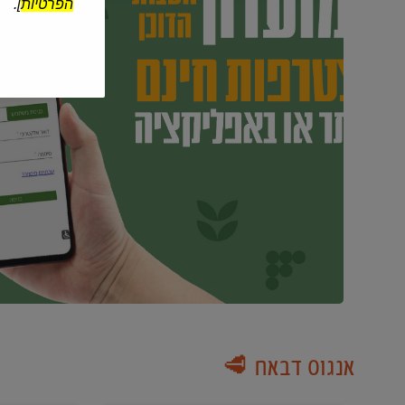
הפרטיות
].
אנגוס דבאח 🥩