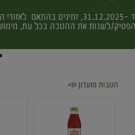
הטבות מועדון 📣
קנו
קנו
2
2
יח'
יח'
ממוצרי
יין