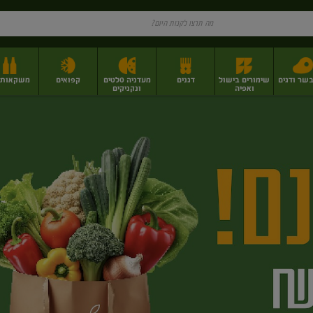
בשר ודגים
שימורים בישול
דגנים
מעדניה סלטים
קפואים
משקאות וי
ואפיה
ונקניקים
ז
פירות יבשים בתפזורת
פיצוחים, אגוזים וגרעינים
מגשי אירוח וסנדוויצ'ים
מגשי אירוח מוכנים