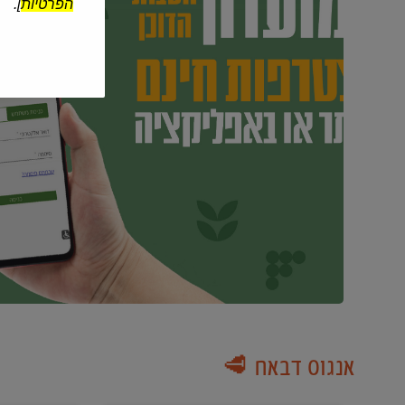
הפרטיות
].
אנגוס דבאח 🥩