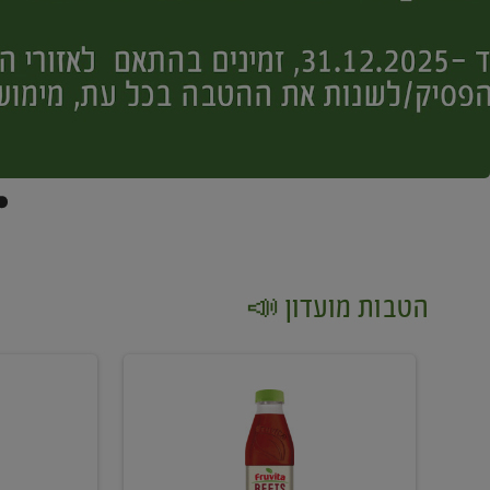
הטבות מועדון 📣
קנו
קנו
2
2
יח'
יח'
ממוצרי
יין