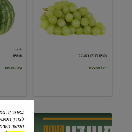
במשקל
10 ק"ג
ענבים לבנים במשקל
אבטיח
₪29.90 / ק"ג
₪4.90 / ק"ג
באתר זה נעש
לצורך תפעול 
המשך השימוש