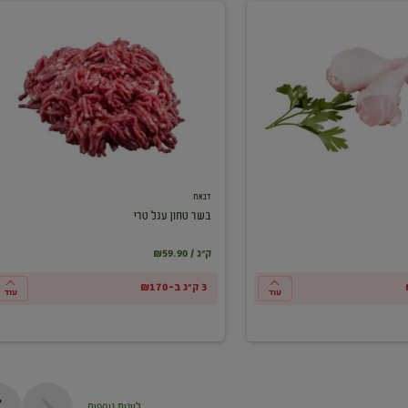
בשר
טחון
עגל
טרי
דבאח
בשר טחון עגל טרי
₪59.90 / ק"ג
3 ק"ג ב-₪170
עוד
עוד
ליינות נוספים