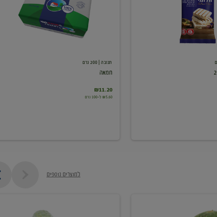
תנובה
| 200 גרם
חמאה
₪11.20
₪5.60 ל-100 גרם
למוצרים נוספים
מלפפון