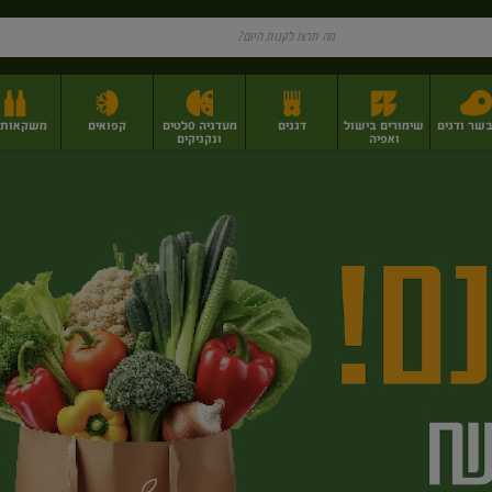
בשר ודגים
שימורים בישול
דגנים
מעדניה סלטים
קפואים
משקאות וי
ואפיה
ונקניקים
ז
פירות יבשים בתפזורת
פיצוחים, אגוזים וגרעינים
מגשי אירוח וסנדוויצ'ים
מגשי אירוח מוכנים