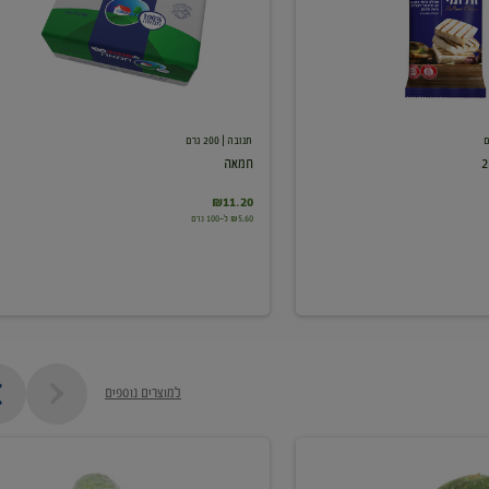
תנובה
| 200 גרם
חמאה
₪11.20
₪5.60 ל-100 גרם
למוצרים נוספים
מלפפון