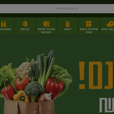
בשר ודגים
שימורים בישול
דגנים
מעדניה סלטים
קפואים
משקאות וי
ואפיה
ונקניקים
ז
פירות יבשים בתפזורת
פיצוחים, אגוזים וגרעינים
מגשי אירוח וסנדוויצ'ים
מגשי אירוח מוכנים