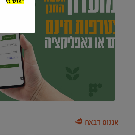
הפרטיות
].
אנגוס דבאח 🥩