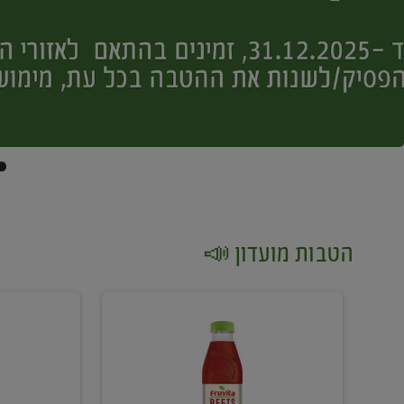
הטבות מועדון 📣
קנו
קנו
2
2
יח'
יח'
ממוצרי
יין