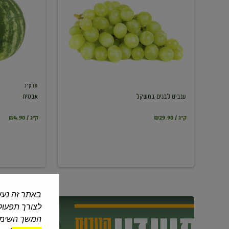
במשקל
10 ק"ג
ענבים לבנים במשקל
אבטיח
₪29.90 / ק"ג
₪4.90 / ק"ג
באתר זה נעש
לצורך תפעול 
המשך השימוש