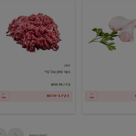
בשר
טחון
עגל
טרי
דבאח
בשר טחון עגל טרי
₪59.90 / ק"ג
3 ק"ג ב-₪170
עוד
עוד
ליינות נוספים