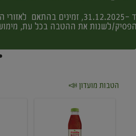
הטבות מועדון 📣
קנו
קנו
2
2
יח'
יח'
ממוצרי
יין