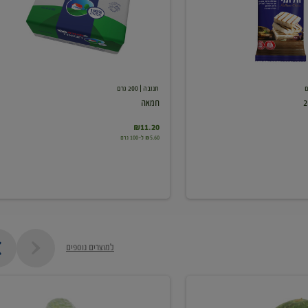
תנובה
| 200 גרם
חמאה
₪11.20
₪5.60 ל-100 גרם
למוצרים נוספים
מלפפון