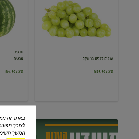
במשקל
10 ק"ג
ענבים לבנים במשקל
אבטיח
₪29.90 / ק"ג
₪4.90 / ק"ג
באתר זה נעש
לצורך תפעול 
המשך השימוש