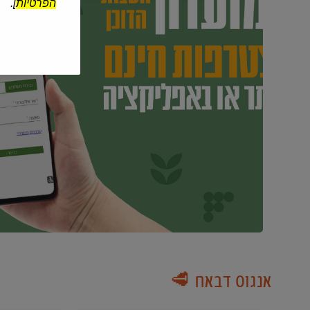
הפרטיות
].
אנגוס דבאח 🥩