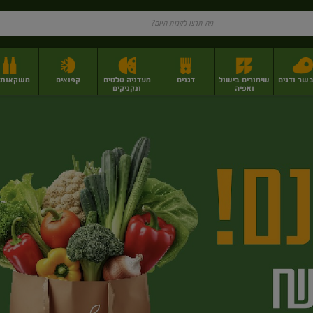
בשר ודגים
שימורים בישול
דגנים
מעדניה סלטים
קפואים
משקאות וי
ואפיה
ונקניקים
ז
פירות יבשים בתפזורת
פיצוחים, אגוזים וגרעינים
מגשי אירוח וסנדוויצ'ים
מגשי אירוח מוכנים