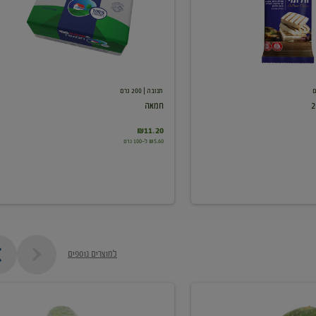
תנובה
| 200 גרם
חמאה
₪11.20
₪5.60 ל-100 גרם
למוצרים נוספים
מלפפון