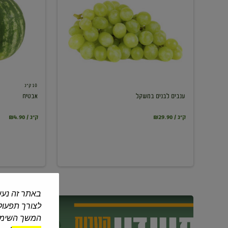
במשקל
10 ק"ג
ענבים לבנים במשקל
אבטיח
₪29.90 / ק"ג
₪4.90 / ק"ג
באתר זה נעש
לצורך תפעול 
המשך השימוש