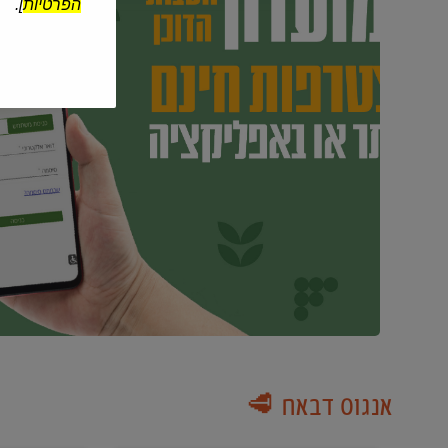
הפרטיות
].
אנגוס דבאח 🥩