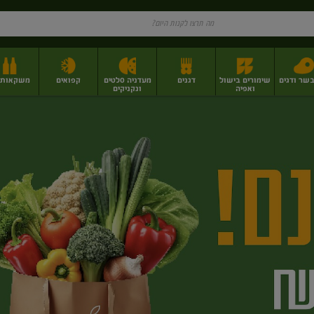
בשר ודגים
שימורים בישול
דגנים
מעדניה סלטים
קפואים
משקאות וי
ואפיה
ונקניקים
ז
פירות יבשים בתפזורת
פיצוחים, אגוזים וגרעינים
מגשי אירוח וסנדוויצ'ים
מגשי אירוח מוכנים