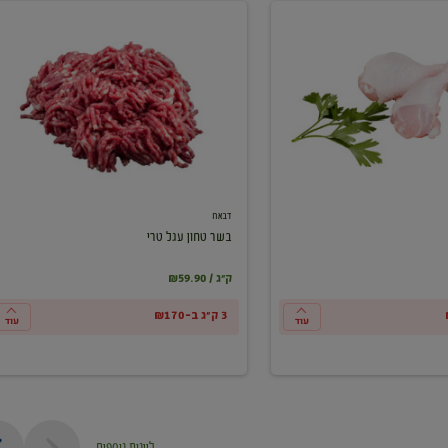
בשר
טחון
עגל
טרי
דבאח
בשר טחון עגל טרי
₪59.90 / ק"ג
3 ק"ג ב-₪170
עוד
עוד
ליינות נוספים