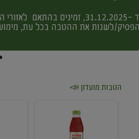
הטבות מועדון 📣
קנו
קנו
2
2
יח'
יח'
ממוצרי
יין