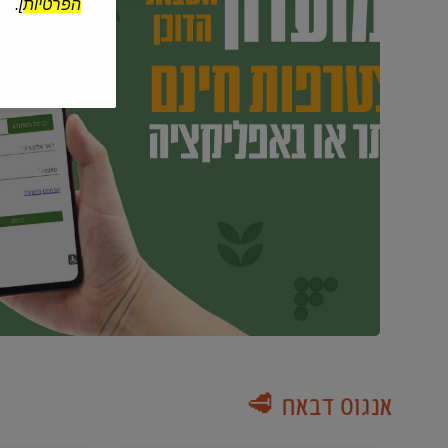
הפרטיות
].
אנגוס דבאח 🥩