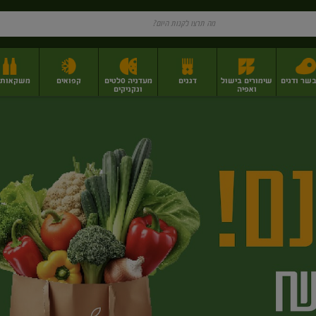
בשר ודגים
שימורים בישול
דגנים
מעדניה סלטים
קפואים
משקאות וי
ואפיה
ונקניקים
ז
פירות יבשים בתפזורת
פיצוחים, אגוזים וגרעינים
מגשי אירוח וסנדוויצ'ים
מגשי אירוח מוכנים