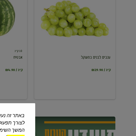
במשקל
10 ק"ג
ענבים לבנים במשקל
אבטיח
₪29.90 / ק"ג
₪4.90 / ק"ג
באתר זה נעש
לצורך תפעול 
המשך השימוש