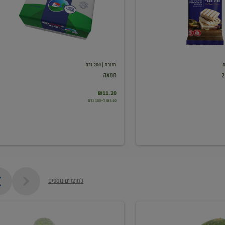
תנובה
| 200 גרם
חמאה
₪11.20
₪5.60 ל-100 גרם
למוצרים נוספים
מלפפון