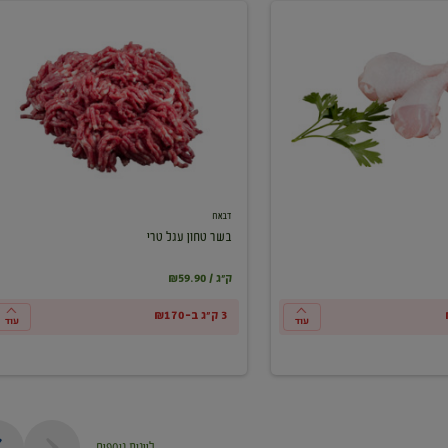
בשר
טחון
עגל
טרי
דבאח
בשר טחון עגל טרי
₪59.90 / ק"ג
3 ק"ג ב-₪170
עוד
עוד
ליינות נוספים