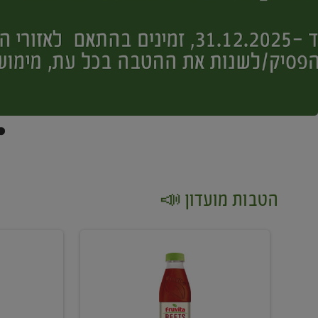
הטבות מועדון 📣
קנו
קנו
2
2
יח'
יח'
ממוצרי
יין