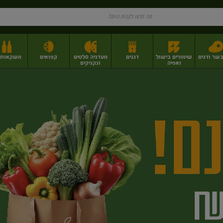
בשר ודגים
שימורים בישול
דגנים
מעדניה סלטים
קפואים
משקאות וי
ואפיה
ונקניקים
ז
פירות יבשים בתפזורת
פיצוחים, אגוזים וגרעינים
מגשי אירוח וסנדוויצ'ים
מגשי אירוח מוכנים