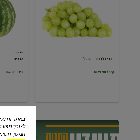
במשקל
10 ק"ג
ענבים לבנים במשקל
אבטיח
₪29.90 / ק"ג
₪4.90 / ק"ג
באתר זה נעש
לצורך תפעול 
המשך השימוש