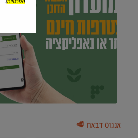
הפרטיות
].
אנגוס דבאח 🥩