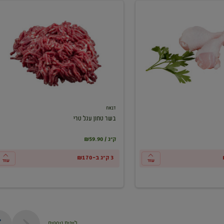
בשר
טחון
עגל
טרי
דבאח
בשר טחון עגל טרי
₪59.90 / ק"ג
3 ק"ג ב-₪170
עוד
עוד
ליינות נוספים