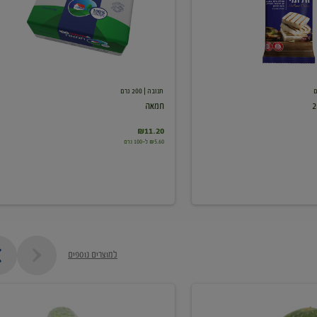
תנובה
| 200 גרם
חמאה
₪11.20
₪5.60 ל-100 גרם
למוצרים נוספים
מלפפון