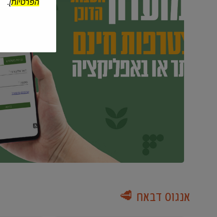
הפרטיות
].
אנגוס דבאח 🥩