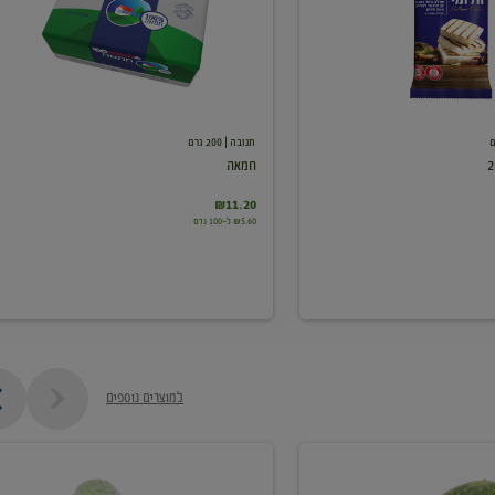
תנובה
| 200 גרם
חמאה
₪11.20
₪5.60 ל-100 גרם
למוצרים נוספים
מלפפון