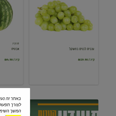
במשקל
10 ק"ג
ענבים לבנים במשקל
אבטיח
₪29.90 / ק"ג
₪4.90 / ק"ג
באתר זה נעש
לצורך תפעול 
המשך השימוש