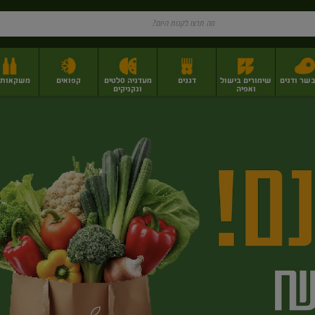
בשר ודגים
שימורים בישול
דגנים
מעדניה סלטים
קפואים
משקאות וי
ואפיה
ונקניקים
ז
פירות יבשים בתפזורת
פיצוחים, אגוזים וגרעינים
מגשי אירוח וסנדוויצ'ים
מגשי אירוח מוכנים