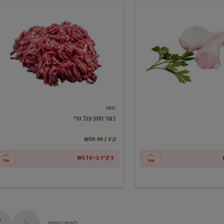
בשר
טחון
עגל
טרי
דבאח
בשר טחון עגל טרי
₪59.90 / ק"ג
3 ק"ג ב-₪170
עוד
עוד
ליינות נוספים