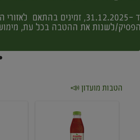
הטבות מועדון 📣
קנו
קנו
2
2
יח'
יח'
ממוצרי
יין