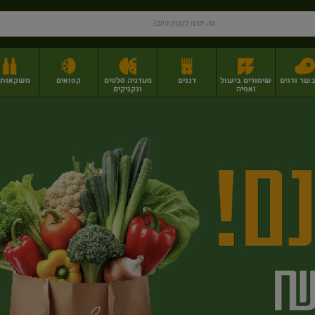
בשר ודגים
שימורים בישול
דגנים
מעדניה סלטים
קפואים
משקאות וי
ואפיה
ונקניקים
ז
פירות יבשים בתפזורת
פיצוחים, אגוזים וגרעינים
מגשי אירוח וסנדוויצ'ים
מגשי אירוח מוכנים