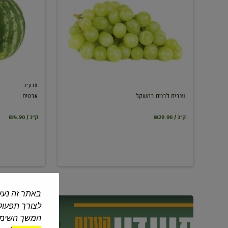
במשקל
10 ק"ג
ענבים לבנים במשקל
אבטיח
₪29.90 / ק"ג
₪4.90 / ק"ג
באתר זה נעש
לצורך תפעול 
המשך השימוש