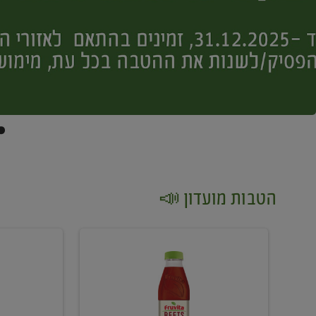
הטבות מועדון 📣
קנו
קנו
2
2
יח'
יח'
ממוצרי
יין