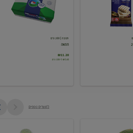
תנובה
| 200 גרם
חמאה
₪11.20
₪5.60 ל-100 גרם
למוצרים נוספים
מלפפון