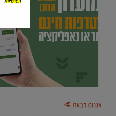
הפרטיות
].
אנגוס דבאח 🥩