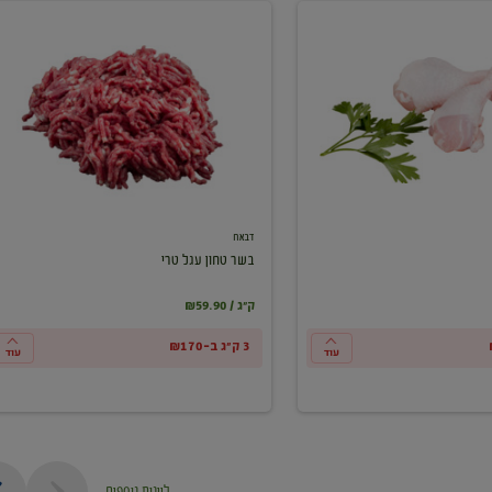
בשר
טחון
עגל
טרי
דבאח
בשר טחון עגל טרי
₪59.90 / ק"ג
3 ק"ג ב-₪170
עוד
עוד
ליינות נוספים