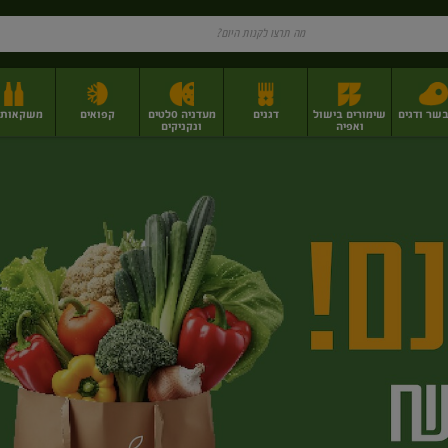
בשר ודגים
שימורים בישול
דגנים
מעדניה סלטים
קפואים
משקאות וי
ואפיה
ונקניקים
ז
פירות יבשים בתפזורת
פיצוחים, אגוזים וגרעינים
מגשי אירוח וסנדוויצ'ים
מגשי אירוח מוכנים