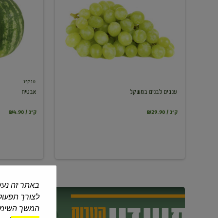
במשקל
10 ק"ג
ענבים לבנים במשקל
אבטיח
₪29.90 / ק"ג
₪4.90 / ק"ג
באתר זה נעש
לצורך תפעול 
המשך השימוש