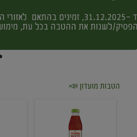
הטבות מועדון 📣
קנו
קנו
2
2
יח'
יח'
ממוצרי
יין