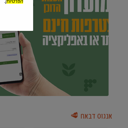
הפרטיות
].
אנגוס דבאח 🥩