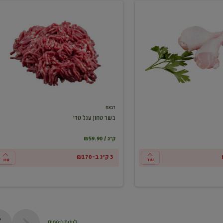
בשר
טחון
עגל
טרי
דבאח
בשר טחון עגל טרי
₪59.90 / ק"ג
3 ק"ג ב-₪170
עוד
עוד
ליינות נוספים