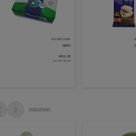
תנובה
| 200 גרם
חמאה
₪11.20
₪5.60 ל-100 גרם
למוצרים נוספים
מלפפון