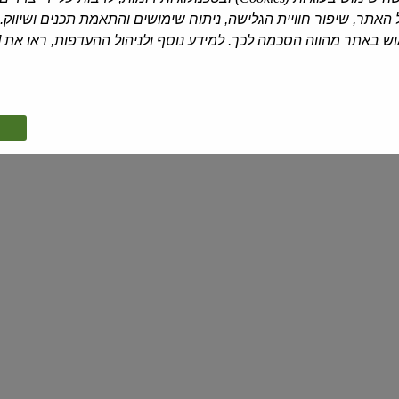
פרפקטו
פרפקטו
האתר, שיפור חוויית הגלישה, ניתוח שימושים והתאמת תכנים ושיווק.
רוטב
קלאסי
 באתר מהווה הסכמה לכך. למידע נוסף ולניהול ההעדפות, ראו את [
עגבניות
רוטב
לבולונז
עגבניות
עם
לפסטה
קוביות
ולבישול
עגבניות
אסם
| 400 גרם
אסם
| 400 גרם
פרפקטו רוטב עגבניות לבולונז עם קוביו...
פרפקטו קלאסי רוטב עגבניות לפסטה ול...
₪12.90
₪12.90
₪3.23 ל-100 גרם
₪3.23 ל-100 גרם
מתכון מומלץ
סלסה
מטבל
עגבניות
פיצה טעימה פלוס
בחריפות
עדינה