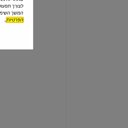
רוטב
לצורך תפעול 
לפיצה
המשך השימוש
טוסקנה
הפרטיות
].
יכין
| 240 גרם
רוטב לפיצה טוסקנה
₪6.90
₪2.88 ל-100 גרם