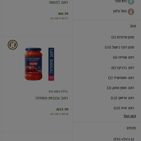
ללא סוכר
רוטב לפסטה
נטול גלוטן
₪6.50
₪2.71 ל-100 גרם
סוג
מגוון מרינדות (1)
רוטב
מגוון רטבי בישול (15)
עגבניות
פומודורו
רוטב אסייתי (4)
רוטב ברביקיו (6)
רוטב ווסטרשייר (1)
רוטב חמוץ מתוק (2)
ברילה
| 400 גרם
רוטב טריאקי (12)
רוטב עגבניות פומודורו
רוטב סויה (22)
₪15.90
₪3.98 ל-100 גרם
הצג הכל
מותג
Chi-Chi's (2)
פרפקטו