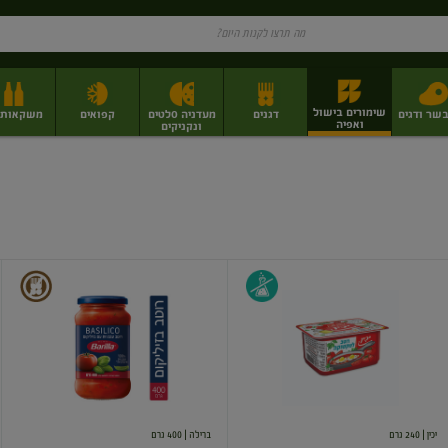
שימורים בישול
בשר ודגים
דגנים
מעדניה סלטים
קפואים
משקאות וי
ואפיה
ונקניקים
ז
פירות יבשים בתפזורת
פיצוחים, אגוזים וגרעינים
מגשי אירוח וסנדוויצ'ים
מגשי אירוח מוכנים
רוטב
רוטב
לשקשוקה
עגבניות
בזיליקום
יכין
| 240 גרם
ברילה
| 400 גרם