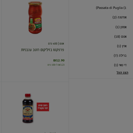
בזיליקום
Passata di Puglia (1)
רוטב
עגבניות
אורטגה (2)
אמזון (1)
אסם (18)
אסם
| 400 גרם
ארץ (1)
פרפקטו בזיליקום רוטב עגבניות
ברילה (7)
₪12.90
₪3.23 ל-100 גרם
די טאי (1)
הצג הכל
רוטב
סויה
יאמאסה