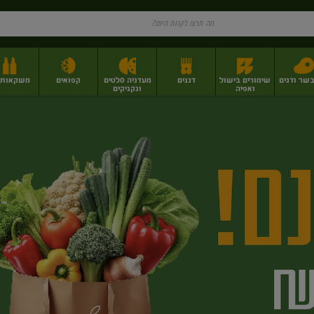
בשר ודגים
שימורים בישול
דגנים
מעדניה סלטים
קפואים
משקאות וי
ואפיה
ונקניקים
ז
פירות יבשים בתפזורת
פיצוחים, אגוזים וגרעינים
מגשי אירוח וסנדוויצ'ים
מגשי אירוח מוכנים