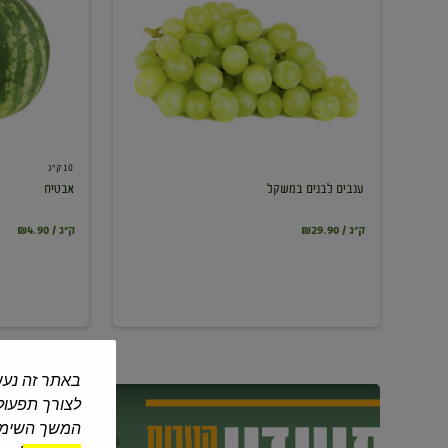
במשקל
10 ק"ג
ענבים לבנים במשקל
אבטיח
₪29.90 / ק"ג
₪4.90 / ק"ג
באתר זה נעש
לצורך תפעול 
המשך השימוש