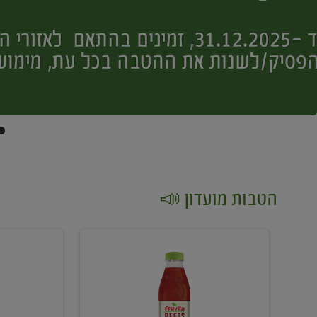
הטבות מועדון 📣
קנו
קנו
2
2
יח'
יח'
ממוצרי
יין