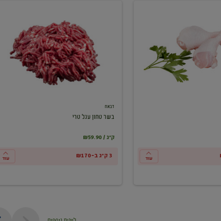
בשר
טחון
עגל
טרי
דבאח
בשר טחון עגל טרי
₪59.90 / ק"ג
3 ק"ג ב-₪170
עוד
עוד
ליינות נוספים