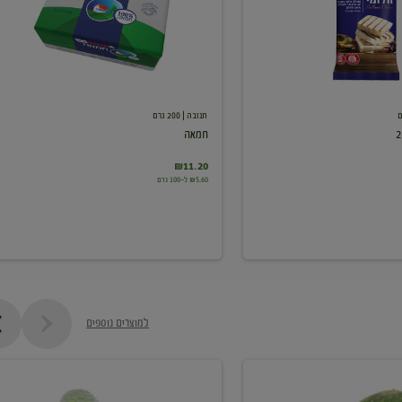
תנובה
| 200 גרם
חמאה
₪11.20
₪5.60 ל-100 גרם
למוצרים נוספים
מלפפון