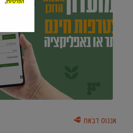
הפרטיות
].
אנגוס דבאח 🥩