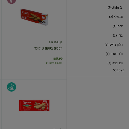
בטעם
Plotkin (1)
שוקולד
אמיצ'לי (2)
אסם (1)
בלזן (1)
מן
| 200 גרם
גולדן ברייק (7)
וופלים בטעם שוקולד
גלבוסטרה (1)
₪5.90
₪2.95 ל-100 גרם
גלבוסרה (7)
הצג הכל
וופל
במילוי
קרם
אגוזי
לוז