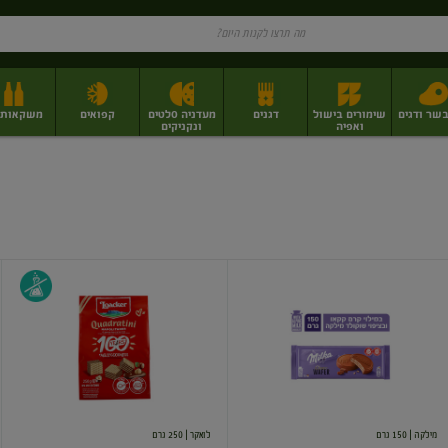
בשר ודגים
שימורים בישול
דגנים
מעדניה סלטים
קפואים
משקאות וי
ואפיה
ונקניקים
ז
פירות יבשים בתפזורת
פיצוחים, אגוזים וגרעינים
מגשי אירוח וסנדוויצ'ים
מגשי אירוח מוכנים
וופלים
וופל
ממולאים
במילוי
בקרם
קרם
קקאו
אגוזי
ומצופים
לוז
שוקולד
חלב
מילקה
| 150 גרם
לואקר
| 250 גרם