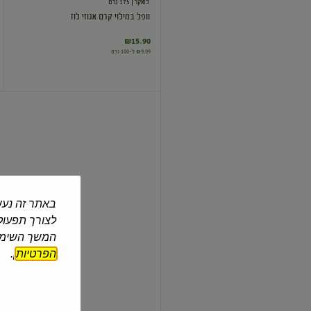
לואקר
| 175 גרם
וופל במילוי קרם אגוזי לוז
₪15.90
₪9.09 ל-100 גרם
גרדנה
וופל
במילוי
אגוזי
לוז
בציפוי
שוקולד
באתר זה נעש
לואקר
| 38 גרם
לצורך תפעול 
גרדנה וופל במילוי אגוזי לוז בציפוי שוקולד
המשך השימוש
הפרטיות
].
₪4.90
₪12.89 ל-100 גרם