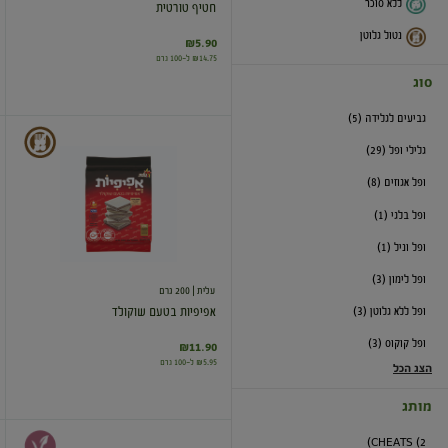
ללא סוכר
חטיף טורטית
נטול גלוטן
₪5.90
₪14.75 ל-100 גרם
סוג
גביעים לגלידה (5)
אפיפיות
גלילי ופל (29)
בטעם
שוקולד
ופל אגוזים (8)
ופל בלגי (1)
ופל וניל (1)
ופל לימון (3)
עלית
| 200 גרם
ופל ללא גלוטן (3)
אפיפיות בטעם שוקולד
ופל קוקוס (3)
₪11.90
₪5.95 ל-100 גרם
הצג הכל
מותג
CHEATS (2)
וופלים