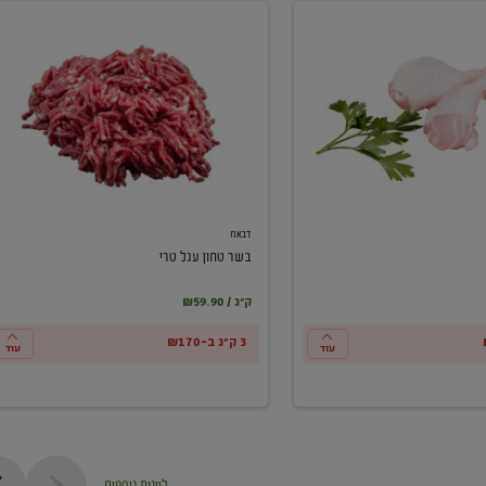
בשר
טחון
עגל
טרי
דבאח
בשר טחון עגל טרי
₪59.90 / ק"ג
3 ק"ג ב-₪170
עוד
עוד
ליינות נוספים