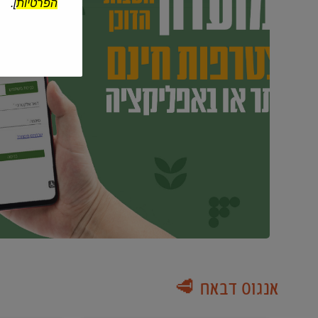
הפרטיות
].
אנגוס דבאח 🥩