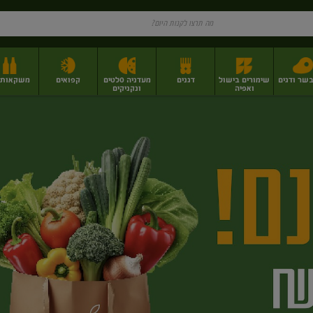
בשר ודגים
שימורים בישול
דגנים
מעדניה סלטים
קפואים
משקאות וי
ואפיה
ונקניקים
ז
פירות יבשים בתפזורת
פיצוחים, אגוזים וגרעינים
מגשי אירוח וסנדוויצ'ים
מגשי אירוח מוכנים