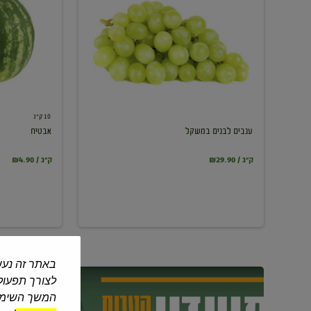
במשקל
10 ק"ג
ענבים לבנים במשקל
אבטיח
₪29.90 / ק"ג
₪4.90 / ק"ג
באתר זה נעש
לצורך תפעול 
המשך השימוש