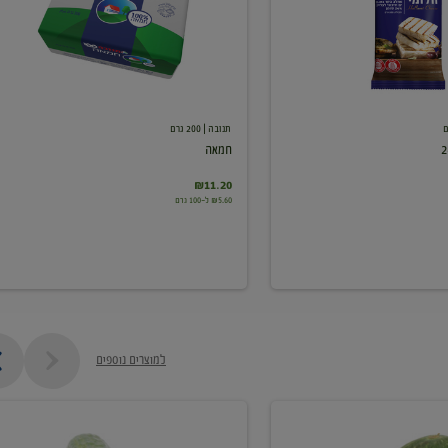
תנובה
| 200 גרם
חמאה
₪11.20
₪5.60 ל-100 גרם
למוצרים נוספים
מלפפון