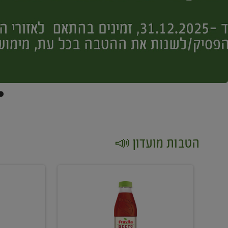
הטבות מועדון 📣
קנו
קנו
2
2
יח'
יח'
ממוצרי
יין