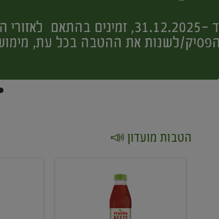
הטבות מועדון 📣
קנו
קנו
2
2
יח'
יח'
ממוצרי
יין