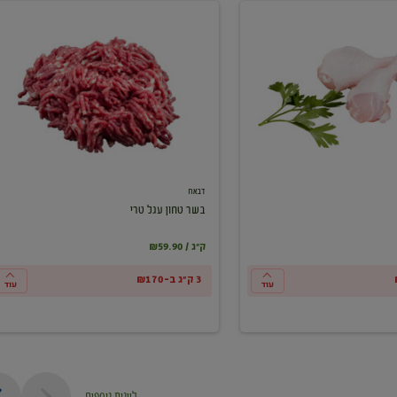
בשר
טחון
עגל
טרי
דבאח
בשר טחון עגל טרי
₪59.90 / ק"ג
3 ק"ג ב-₪170
עוד
עוד
ליינות נוספים