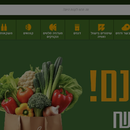
בשר ודגים
שימורים בישול
דגנים
מעדניה סלטים
קפואים
משקאות וי
ואפיה
ונקניקים
ז
פירות יבשים בתפזורת
פיצוחים, אגוזים וגרעינים
מגשי אירוח וסנדוויצ'ים
מגשי אירוח מוכנים