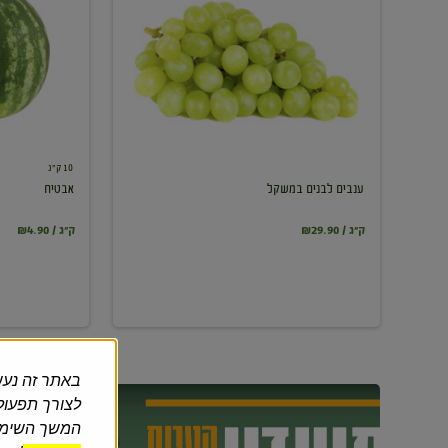
במשקל
10 ק"ג
ענבים לבנים במשקל
אבטיח
₪29.90 / ק"ג
₪4.90 / ק"ג
באתר זה נעש
לצורך תפעול 
המשך השימוש