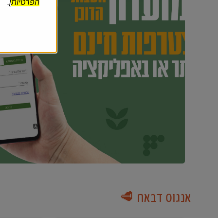
הפרטיות
].
אנגוס דבאח 🥩