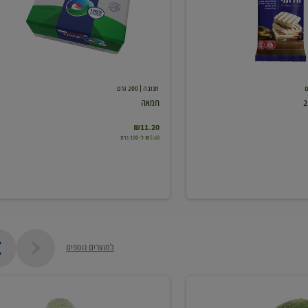
תנובה
| 200 גרם
חמאה
₪11.20
₪5.60 ל-100 גרם
למוצרים נוספים
מלפפון