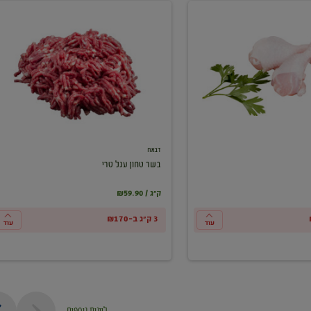
בשר
טחון
עגל
טרי
דבאח
בשר טחון עגל טרי
₪59.90 / ק"ג
3 ק"ג ב-₪170
עוד
עוד
ליינות נוספים