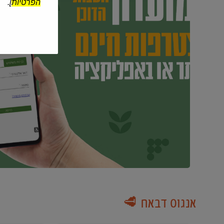
הפרטיות
].
אנגוס דבאח 🥩