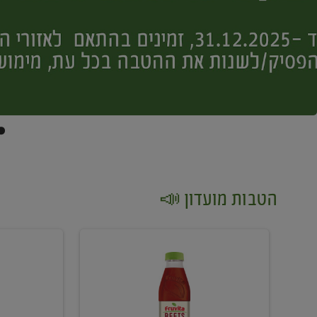
הטבות מועדון 📣
קנו
קנו
2
2
יח'
יח'
ממוצרי
יין