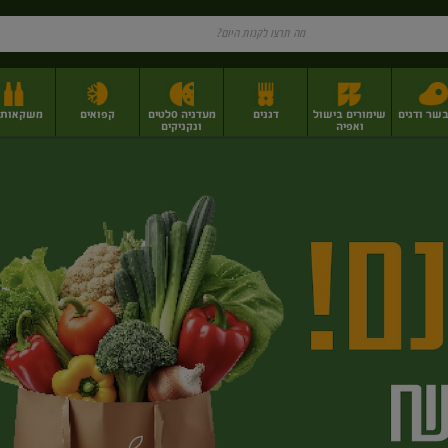
בשר ודגים
שימורים בישול
דגנים
מעדניה סלטים
קפואים
משקאות וי
ואפיה
ונקניקים
ז
פירות יבשים בתפזורת
פיצוחים, אגוזים וגרעינים
מגשי אירוח וסנדוויצ'ים
מגשי אירוח מוכנים