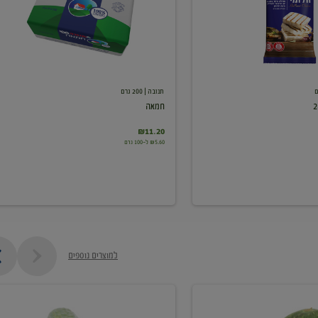
תנובה
| 200 גרם
חמאה
₪11.20
₪5.60 ל-100 גרם
למוצרים נוספים
מלפפון