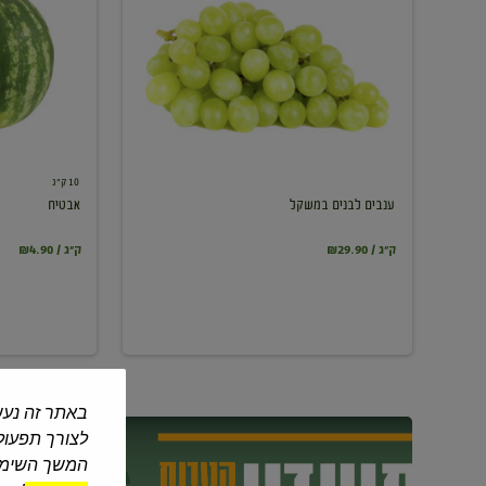
במשקל
10 ק"ג
ענבים לבנים במשקל
אבטיח
₪29.90 / ק"ג
₪4.90 / ק"ג
באתר זה נעש
לצורך תפעול 
המשך השימוש